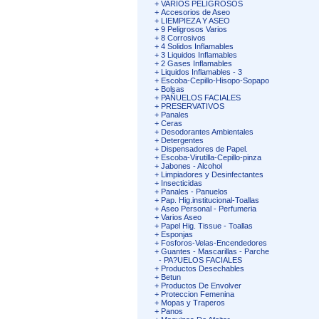
+
VARIOS PELIGROSOS
+
Accesorios de Aseo
+
LIEMPIEZA Y ASEO
+
9 Peligrosos Varios
+
8 Corrosivos
+
4 Solidos Inflamables
+
3 Liquidos Inflamables
+
2 Gases Inflamables
+
Liquidos Inflamables - 3
+
Escoba-Cepillo-Hisopo-Sopapo
+
Bolsas
+
PAÑUELOS FACIALES
+
PRESERVATIVOS
+
Panales
+
Ceras
+
Desodorantes Ambientales
+
Detergentes
+
Dispensadores de Papel.
+
Escoba-Virutilla-Cepillo-pinza
+
Jabones - Alcohol
+
Limpiadores y Desinfectantes
+
Insecticidas
+
Panales - Panuelos
+
Pap. Hig.institucional-Toallas
+
Aseo Personal - Perfumeria
+
Varios Aseo
+
Papel Hig. Tissue - Toallas
+
Esponjas
+
Fosforos-Velas-Encendedores
+
Guantes - Mascarillas - Parche
-
PA?UELOS FACIALES
+
Productos Desechables
+
Betun
+
Productos De Envolver
+
Proteccion Femenina
+
Mopas y Traperos
+
Panos