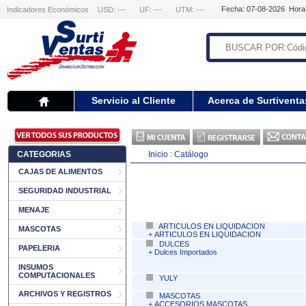
Fecha: 07-08-2026 Hora
Indicadores Económicos
USD: ---
UF: ---
UTM: ---
Servicio al Cliente
Acerca de Surtiventa
CATEGORIAS
Inicio :
Catálogo
CAJAS DE ALIMENTOS
SEGURIDAD INDUSTRIAL
MENAJE
ARTICULOS EN LIQUIDACION
MASCOTAS
+
ARTICULOS EN LIQUIDACION
DULCES
PAPELERIA
+
Dulces Importados
INSUMOS
COMPUTACIONALES
YULY
ARCHIVOS Y REGISTROS
MASCOTAS
+
ACCESORIOS MASCOTAS