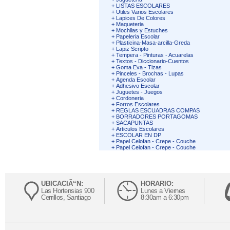
+
LISTAS ESCOLARES
+
Utiles Varios Escolares
+
Lapices De Colores
+
Maqueteria
+
Mochilas y Estuches
+
Papeleria Escolar
+
Plasticina-Masa-arcilla-Greda
+
Lapiz Scripto
+
Tempera - Pinturas - Acuarelas
+
Textos - Diccionario-Cuentos
+
Goma Eva - Tizas
+
Pinceles - Brochas - Lupas
+
Agenda Escolar
+
Adhesivo Escolar
+
Juguetes - Juegos
+
Cordoneria
+
Forros Escolares
+
REGLAS ESCUADRAS COMPAS
+
BORRADORES PORTAGOMAS
+
SACAPUNTAS
+
Articulos Escolares
+
ESCOLAR EN DP
+
Papel Celofan - Crepe - Couche
+
Papel Celofan - Crepe - Couche
UBICACIÃ“N:
HORARIO:
Las Hortensias 900
Lunes a Viernes
Cerrillos, Santiago
8:30am a 6:30pm