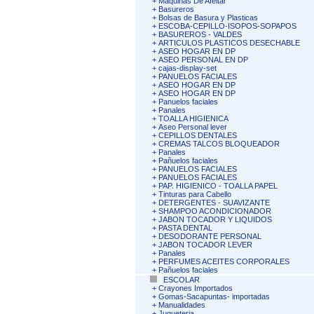
+
Maquinas De Afeitar
+
Basureros
+
Bolsas de Basura y Plasticas
+
ESCOBA-CEPILLO-ISOPOS-SOPAPOS
+
BASUREROS - VALDES
+
ARTICULOS PLASTICOS DESECHABLE
+
ASEO HOGAR EN DP
+
ASEO PERSONAL EN DP
+
cajas-display-set
+
PANUELOS FACIALES
+
ASEO HOGAR EN DP
+
ASEO HOGAR EN DP
+
Panuelos faciales
+
Panales
+
TOALLA HIGIENICA
+
Aseo Personal lever
+
CEPILLOS DENTALES
+
CREMAS TALCOS BLOQUEADOR
+
Panales
+
Pañuelos faciales
+
PANUELOS FACIALES
+
PANUELOS FACIALES
+
PAP. HIGIENICO - TOALLA PAPEL
+
Tinturas para Cabello
+
DETERGENTES - SUAVIZANTE
+
SHAMPOO ACONDICIONADOR
+
JABON TOCADOR Y LIQUIDOS
+
PASTA DENTAL
+
DESODORANTE PERSONAL
+
JABON TOCADOR LEVER
+
Panales
+
PERFUMES ACEITES CORPORALES
+
Pañuelos faciales
ESCOLAR
+
Crayones Importados
+
Gomas-Sacapuntas- importadas
+
Manualidades
+
Jugueteria