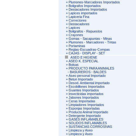
+
Plumones-Marcadores Importados
+
Boligrafos Importados
+
Destacadores Importados
+
Lapices importados
+
Lapiceria Fina
+
Correctores
+
Destacadores
+
Lapices
+
Boligrafos - Repuestos
+
Crayones
+
Gomas - Sacapuntas - Minas
+
Plumones - Marcadores - Tintas
+
Portaminas
+
Reglas-Escuadras-Compas
+
CAJAS - DISPLAY - SET
ASEO E HIGIENE
+
ASEO K. ESPECIAL
+
Bolsas
+
PRODUCTO PARA ANIMALES
-
BASUREROS - BALDES
+
Aseo personal Importado
+
Betun Importado
+
Desod. Ambiental importado
+
Escobillones Importados
+
Guantes Importados
+
Insecticidas importados
+
Jabones Importados
+
Ceras Importadas
+
Limpiadores Importados
+
Esponjas Importadas
+
Producto Animal Importado
+
Detergente Importado
+
GASES INFLAMABLES
+
SOLIDOS INFLAMABLES
+
SUSTANCIAS CORROSIVAS
+
Limpieza y Aseo
+
Limpieza y Aseo