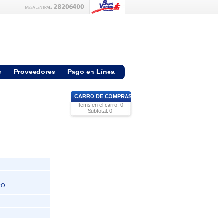
s
Proveedores
Pago en Línea
CARRO DE COMPRAS
Items en el carro: 0
Subtotal: 0
RO