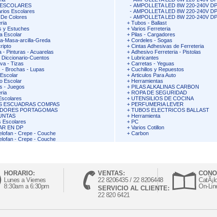
 ESCOLARES
-
AMPOLLETA LED 8W 220-240V DP
arios Escolares
-
AMPOLLETA LED 8W 220-240V DP
 De Colores
-
AMPOLLETA LED 8W 220-240V DP
ria
+
Tubos - Ballast
s y Estuches
+
Varios Ferreteria
a Escolar
+
Pilas - Cargadores
na-Masa-arcilla-Greda
+
Cordeles - Sogas
ripto
+
Cintas Adhesivas de Ferreteria
 - Pinturas - Acuarelas
+
Adhesivo Ferreteria - Pistolas
- Diccionario-Cuentos
+
Lubricantes
a - Tizas
+
Carretas - Yeguas
s - Brochas - Lupas
+
Cuchillos y Repuestos
Escolar
+
Articulos Para Auto
o Escolar
+
Herramientas
s - Juegos
+
PILAS ALKALINAS CARBON
ria
+
ROPA DE SEGURIDAD
Escolares
+
UTENSILIOS DE COCINA
S ESCUADRAS COMPAS
+
PERFUMERIA LEVER
DORES PORTAGOMAS
+
TUBOS ELECTRICOS BALLAST
UNTAS
+
Herramienta
s Escolares
+
PC
AR EN DP
+
Varios Cotillon
elofan - Crepe - Couche
+
Carbon
elofan - Crepe - Couche
HORARIO:
VENTAS:
CONO
Lunes a Viernes
22 8206435 / 22 8206448
CatÃ¡l
8:30am a 6:30pm
On-Lin
SERVICIO AL CLIENTE:
22 820 6421