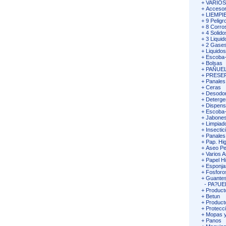
+
VARIO
+
Accesor
+
LIEMPI
+
9 Peligr
+
8 Corro
+
4 Solido
+
3 Liquid
+
2 Gases
+
Liquidos
+
Escoba-
+
Bolsas
+
PAÑUEL
+
PRESE
+
Panales
+
Ceras
+
Desodor
+
Deterge
+
Dispens
+
Escoba-V
+
Jabones
+
Limpiad
+
Insectic
+
Panales
+
Pap. Hig
+
Aseo Pe
+
Varios 
+
Papel Hi
+
Esponja
+
Fosforo
+
Guantes
-
PA?UE
+
Product
+
Betun
+
Product
+
Protecc
+
Mopas y
+
Panos