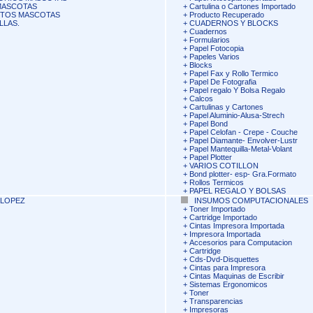
MASCOTAS
+
Cartulina o Cartones Importado
NTOS MASCOTAS
+
Producto Recuperado
LLAS.
+
CUADERNOS Y BLOCKS
+
Cuadernos
+
Formularios
+
Papel Fotocopia
+
Papeles Varios
+
Blocks
+
Papel Fax y Rollo Termico
+
Papel De Fotografia
+
Papel regalo Y Bolsa Regalo
+
Calcos
+
Cartulinas y Cartones
+
Papel Aluminio-Alusa-Strech
+
Papel Bond
+
Papel Celofan - Crepe - Couche
+
Papel Diamante- Envolver-Lustr
+
Papel Mantequilla-Metal-Volant
+
Papel Plotter
+
VARIOS COTILLON
+
Bond plotter- esp- Gra.Formato
+
Rollos Termicos
+
PAPEL REGALO Y BOLSAS
LOPEZ
INSUMOS COMPUTACIONALES
+
Toner Importado
+
Cartridge Importado
+
Cintas Impresora Importada
+
Impresora Importada
+
Accesorios para Computacion
+
Cartridge
+
Cds-Dvd-Disquettes
+
Cintas para Impresora
+
Cintas Maquinas de Escribir
+
Sistemas Ergonomicos
+
Toner
+
Transparencias
+
Impresoras