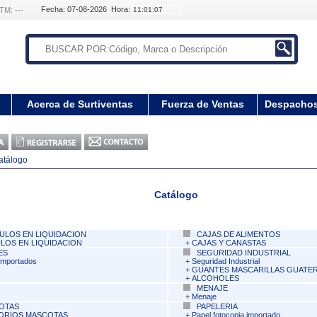
Fecha: 07-08-2026 Hora:
TM: ---
Acerca de Surtiventas
Fuerza de Ventas
Despacho
atálogo
Catálogo
ULOS EN LIQUIDACION
CAJAS DE ALIMENTOS
LOS EN LIQUIDACION
+
CAJAS Y CANASTAS
ES
SEGURIDAD INDUSTRIAL
Importados
+
Seguridad Industrial
+
GUANTES MASCARILLAS GUATE
+
ALCOHOLES
MENAJE
+
Menaje
OTAS
PAPELERIA
ORIOS MASCOTAS
+
Papel fotocopia importado