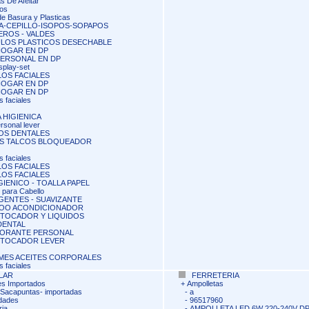
s De Afeitar
os
de Basura y Plasticas
A-CEPILLO-ISOPOS-SOPAPOS
ROS - VALDES
ULOS PLASTICOS DESECHABLE
HOGAR EN DP
PERSONAL EN DP
splay-set
OS FACIALES
HOGAR EN DP
HOGAR EN DP
 faciales
 HIGIENICA
rsonal lever
OS DENTALES
S TALCOS BLOQUEADOR
 faciales
OS FACIALES
OS FACIALES
IGIENICO - TOALLA PAPEL
 para Cabello
ENTES - SUAVIZANTE
OO ACONDICIONADOR
 TOCADOR Y LIQUIDOS
DENTAL
ORANTE PERSONAL
 TOCADOR LEVER
MES ACEITES CORPORALES
 faciales
LAR
FERRETERIA
s Importados
+
Ampolletas
acapuntas- importadas
-
a
dades
-
96517960
ria
-
AMPOLLETA LED 6W 220-240V DP