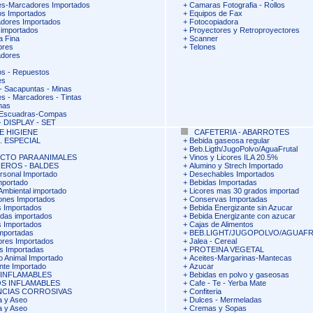
s-Marcadores Importados
+
Camaras Fotografia - Rollos
fos Importados
+
Equipos de Fax
dores Importados
+
Fotocopiadora
 importados
+
Proyectores y Retroproyectores
a Fina
+
Scanner
ores
+
Telones
adores
fos - Repuestos
es
 Sacapuntas - Minas
s - Marcadores - Tintas
nas
-Escuadras-Compas
 DISPLAY - SET
E HIGIENE
CAFETERIA - ABARROTES
. ESPECIAL
+
Bebida gaseosa regular
+
Beb.Ligth/JugoPolvo/AguaFrutal
CTO PARA ANIMALES
+
Vinos y Licores ILA 20.5%
EROS - BALDES
+
Alumino y Strech Importado
rsonal Importado
+
Desechables Importados
mportado
+
Bebidas Importadas
Ambiental importado
+
Licores mas 30 grados importad
lones Importados
+
Conservas Importadas
 Importados
+
Bebida Energizante sin Azucar
idas importados
+
Bebida Energizante con azucar
 Importados
+
Cajas de Alimentos
mportadas
+
BEB.LIGHT/JUGOPOLVO/AGUAF
ores Importados
+
Jalea - Cereal
s Importadas
+
PROTEINA VEGETAL
o Animal Importado
+
Aceites-Margarinas-Mantecas
nte Importado
+
Azucar
 INFLAMABLES
+
Bebidas en polvo y gaseosas
S INFLAMABLES
+
Cafe - Te - Yerba Mate
NCIAS CORROSIVAS
+
Confiteria
a y Aseo
+
Dulces - Mermeladas
a y Aseo
+
Cremas y Sopas