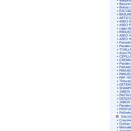
+
Maquina
+
Basurer
+
Bolsas 
+
ESCOB
+
BASURE
+
ARTIC
+
ASEO 
+
ASEO 
+
cajas-di
+
PANUEL
+
ASEO 
+
ASEO 
+
Panuelos
+
Panales
+
TOALLA
+
Aseo Pe
+
CEPILL
+
CREMA
+
Panales
+
Pañuelos
+
PANUEL
+
PANUEL
+
PAP. H
+
Tinturas
+
DETERG
+
SHAMP
+
JABON
+
PASTA 
+
DESOD
+
JABON
+
Panales
+
PERFU
+
Pañuelos
ESCO
+
Crayone
+
Gomas-S
+
Manuali
+
Juguete