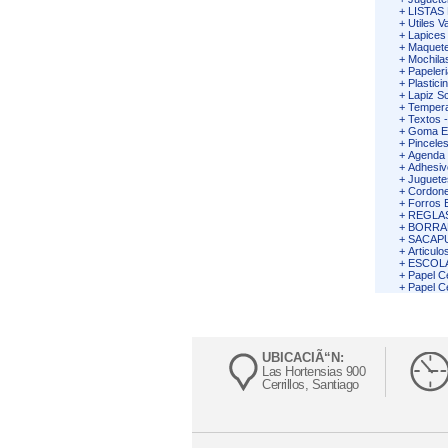
+
LISTAS
+
Utiles V
+
Lapices
+
Maquete
+
Mochila
+
Papeleri
+
Plastici
+
Lapiz Sc
+
Tempera
+
Textos 
+
Goma Ev
+
Pincele
+
Agenda 
+
Adhesiv
+
Juguete
+
Cordone
+
Forros 
+
REGLA
+
BORRA
+
SACAP
+
Articulo
+
ESCOL
+
Papel C
+
Papel C
UBICACIÃ“N:
Las Hortensias 900
Cerrillos, Santiago