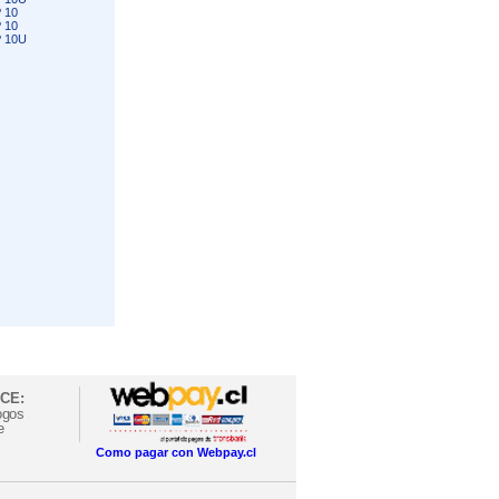
 10
 10
 10U
CE:
ogos
e
Como pagar con Webpay.cl