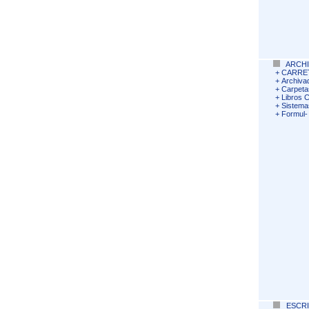
ARCHI
+
CARRET
+
Archiva
+
Carpeta
+
Libros C
+
Sistema
+
Formul- 
ESCR