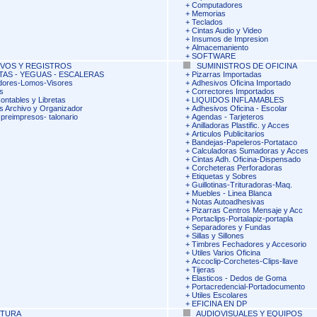
+
Computadores
+
Memorias
+
Teclados
+
Cintas Audio y Video
+
Insumos de Impresion
+
Almacemaniento
+
SOFTWARE
VOS Y REGISTROS
SUMINISTROS DE OFICINA
AS - YEGUAS - ESCALERAS
+
Pizarras Importadas
dores-Lomos-Visores
+
Adhesivos Oficina Importado
s
+
Correctores Importados
ontables y Libretas
+
LIQUIDOS INFLAMABLES
s Archivo y Organizador
+
Adhesivos Oficina - Escolar
preimpresos- talonario
+
Agendas - Tarjeteros
+
Anilladoras Plastific. y Acces
+
Articulos Publicitarios
+
Bandejas-Papeleros-Portataco
+
Calculadoras Sumadoras y Acces
+
Cintas Adh. Oficina-Dispensado
+
Corcheteras Perforadoras
+
Etiquetas y Sobres
+
Guillotinas-Trituradoras-Maq.
+
Muebles - Linea Blanca
+
Notas Autoadhesivas
+
Pizarras Centros Mensaje y Acc
+
Portaclips-Portalapiz-portapla
+
Separadores y Fundas
+
Sillas y Sillones
+
Timbres Fechadores y Accesorio
+
Utiles Varios Oficina
+
Accoclip-Corchetes-Clips-llave
+
Tijeras
+
Elasticos - Dedos de Goma
+
Portacredencial-Portadocumento
+
Utiles Escolares
+
EFICINA EN DP
ITURA
AUDIOVISUALES Y EQUIPOS