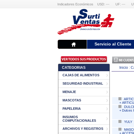
Indicadores Económicos
USD: ---
UF: ---
U
Servicio al Cliente
CATEGORIAS
Inicio :
C
CAJAS DE ALIMENTOS
SEGURIDAD INDUSTRIAL
MENAJE
ARTIC
MASCOTAS
+
ARTICU
DULC
PAPELERIA
+
Dulces 
INSUMOS
COMPUTACIONALES
YULY
ARCHIVOS Y REGISTROS
MASC
+
ACCES