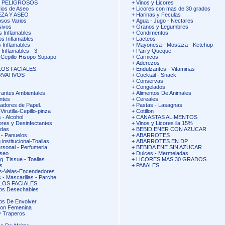
S PELIGROSOS
+
Vinos y Licores
ios de Aseo
+
Licores con mas de 30 grados
EZA Y ASEO
+
Harinas y Feculas
osos Varios
+
Agua - Jugo - Nectares
sivos
+
Granos y Legumbres
s Inflamables
+
Condimentos
os Inflamables
+
Lacteos
 Inflamables
+
Mayonesa - Mostaza - Ketchup
 Inflamables - 3
+
Pan y Queque
Cepillo-Hisopo-Sopapo
+
Carnicos
+
Aderezos
OS FACIALES
+
Endulzantes - Vitaminas
RVATIVOS
+
Cocktail - Snack
+
Conservas
+
Congelados
antes Ambientales
+
Alimentos De Animales
ntes
+
Cereales
adores de Papel.
+
Pastas - Lasagnas
irutilla-Cepillo-pinza
+
Cotillon
 - Alcohol
+
CANASTAS ALIMENTOS
ores y Desinfectantes
+
Vinos y Licores ila 15%
idas
+
BEBID ENER CON AZUCAR
 - Panuelos
+
ABARROTES
.institucional-Toallas
+
ABARROTES EN DP
rsonal - Perfumeria
+
BEBIDA ENE SIN AZUCAR
Aseo
+
Dulces - Mermeladas
g. Tissue - Toallas
+
LICORES MAS 30 GRADOS
s
+
PAñALES
s-Velas-Encendedores
 - Mascarillas - Parche
LOS FACIALES
os Desechables
os De Envolver
ion Femenina
 Traperos