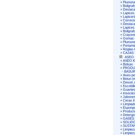
+
Plumone
+
Boligra
+
Destaca
+
Lapices
+
Lapiceri
+
Correct
+
Destac
+
Lapices
+
Boligra
+
Crayon
+
Gomas -
+
Plumone
+
Portami
+
Reglas
+
CAJAS -
ASEO 
+
ASEO K
+
Bolsas
+
PRODU
-
BASUR
+
Aseo pe
+
Betun I
+
Desod. 
+
Escobil
+
Guantes
+
Insectic
+
Jabones
+
Ceras I
+
Limpiad
+
Esponja
+
Product
+
Deterge
+
GASES
+
SOLIDO
+
SUSTA
+
Limpiez
+
Limpiez