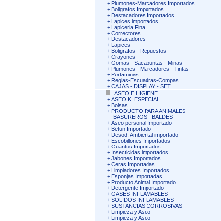
+
Plumones-Marcadores Importados
+
Boligrafos Importados
+
Destacadores Importados
+
Lapices importados
+
Lapiceria Fina
+
Correctores
+
Destacadores
+
Lapices
+
Boligrafos - Repuestos
+
Crayones
+
Gomas - Sacapuntas - Minas
+
Plumones - Marcadores - Tintas
+
Portaminas
+
Reglas-Escuadras-Compas
+
CAJAS - DISPLAY - SET
ASEO E HIGIENE
+
ASEO K. ESPECIAL
+
Bolsas
+
PRODUCTO PARA ANIMALES
-
BASUREROS - BALDES
+
Aseo personal Importado
+
Betun Importado
+
Desod. Ambiental importado
+
Escobillones Importados
+
Guantes Importados
+
Insecticidas importados
+
Jabones Importados
+
Ceras Importadas
+
Limpiadores Importados
+
Esponjas Importadas
+
Producto Animal Importado
+
Detergente Importado
+
GASES INFLAMABLES
+
SOLIDOS INFLAMABLES
+
SUSTANCIAS CORROSIVAS
+
Limpieza y Aseo
+
Limpieza y Aseo