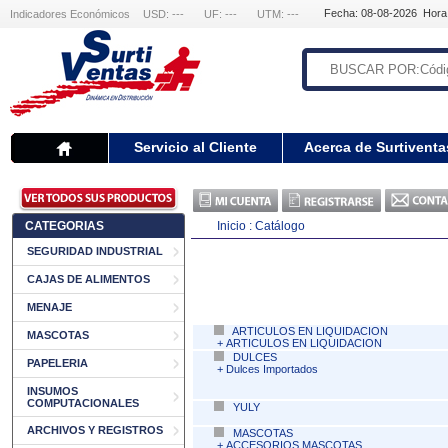
Fecha: 08-08-2026 Hora
Indicadores Económicos
USD: ---
UF: ---
UTM: ---
Servicio al Cliente
Acerca de Surtiventa
CATEGORIAS
Inicio :
Catálogo
SEGURIDAD INDUSTRIAL
CAJAS DE ALIMENTOS
MENAJE
ARTICULOS EN LIQUIDACION
MASCOTAS
+
ARTICULOS EN LIQUIDACION
DULCES
PAPELERIA
+
Dulces Importados
INSUMOS
COMPUTACIONALES
YULY
ARCHIVOS Y REGISTROS
MASCOTAS
+
ACCESORIOS MASCOTAS