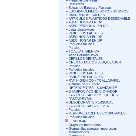
+
Maquinas De Afeitar
+
Basureros
+
Bolsas de Basura y Plasticas
+
ESCOBA-CEPILLO-ISOPOS-SOPAPOS
+
BASUREROS - VALDES
+
ARTICULOS PLASTICOS DESECHABLE
+
ASEO HOGAR EN DP
+
ASEO PERSONAL EN DP
+
cajas-display-set
+
PANUELOS FACIALES
+
ASEO HOGAR EN DP
+
ASEO HOGAR EN DP
+
Panuelos faciales
+
Panales
+
TOALLA HIGIENICA
+
Aseo Personal lever
+
CEPILLOS DENTALES
+
CREMAS TALCOS BLOQUEADOR
+
Panales
+
Pañuelos faciales
+
PANUELOS FACIALES
+
PANUELOS FACIALES
+
PAP. HIGIENICO - TOALLA PAPEL
+
Tinturas para Cabello
+
DETERGENTES - SUAVIZANTE
+
SHAMPOO ACONDICIONADOR
+
JABON TOCADOR Y LIQUIDOS
+
PASTA DENTAL
+
DESODORANTE PERSONAL
+
JABON TOCADOR LEVER
+
Panales
+
PERFUMES ACEITES CORPORALES
+
Pañuelos faciales
ESCOLAR
+
Crayones Importados
+
Gomas-Sacapuntas- importadas
+
Manualidades
+
Jugueteria