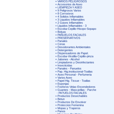
+
VARIOS PELIGROSOS
+
Accesorios de Aseo
+
LIEMPIEZA Y ASEO
+
9 Peligrosos Varios
+
8 Corrosivos
+
4 Solidos Inflamables
+
3 Liquidos Inflamables
+
2 Gases Inflamables
+
Liquidos Inflamables - 3
+
Escoba-Cepillo-Hisopo-Sopapo
+
Bolsas
+
PAÑUELOS FACIALES
+
PRESERVATIVOS
+
Panales
+
Ceras
+
Desodorantes Ambientales
+
Detergentes
+
Dispensadores de Papel.
+
Escoba-Virutilla-Cepillo-pinza
+
Jabones - Alcohol
+
Limpiadores y Desinfectantes
+
Insecticidas
+
Panales - Panuelos
+
Pap. Hig.institucional-Toallas
+
Aseo Personal - Perfumeria
+
Varios Aseo
+
Papel Hig. Tissue - Toallas
+
Esponjas
+
Fosforos-Velas-Encendedores
+
Guantes - Mascarillas - Parche
-
PA?UELOS FACIALES
+
Productos Desechables
+
Betun
+
Productos De Envolver
+
Proteccion Femenina
+
Mopas y Traperos
+
Panos