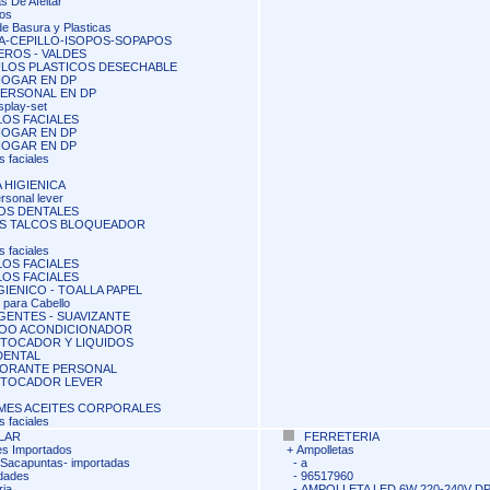
s De Afeitar
os
de Basura y Plasticas
A-CEPILLO-ISOPOS-SOPAPOS
ROS - VALDES
ULOS PLASTICOS DESECHABLE
HOGAR EN DP
PERSONAL EN DP
splay-set
OS FACIALES
HOGAR EN DP
HOGAR EN DP
 faciales
 HIGIENICA
rsonal lever
OS DENTALES
S TALCOS BLOQUEADOR
 faciales
OS FACIALES
OS FACIALES
IGIENICO - TOALLA PAPEL
 para Cabello
ENTES - SUAVIZANTE
OO ACONDICIONADOR
 TOCADOR Y LIQUIDOS
DENTAL
ORANTE PERSONAL
 TOCADOR LEVER
MES ACEITES CORPORALES
 faciales
LAR
FERRETERIA
s Importados
+
Ampolletas
acapuntas- importadas
-
a
dades
-
96517960
ria
-
AMPOLLETA LED 6W 220-240V DP