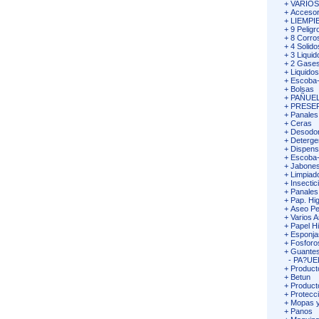
+
VARIO
+
Accesor
+
LIEMPI
+
9 Peligr
+
8 Corro
+
4 Solido
+
3 Liquid
+
2 Gases
+
Liquidos
+
Escoba-
+
Bolsas
+
PAÑUEL
+
PRESE
+
Panales
+
Ceras
+
Desodor
+
Deterge
+
Dispens
+
Escoba-V
+
Jabones
+
Limpiad
+
Insectic
+
Panales
+
Pap. Hig
+
Aseo Pe
+
Varios 
+
Papel Hi
+
Esponja
+
Fosforo
+
Guantes
-
PA?UE
+
Product
+
Betun
+
Product
+
Protecc
+
Mopas y
+
Panos