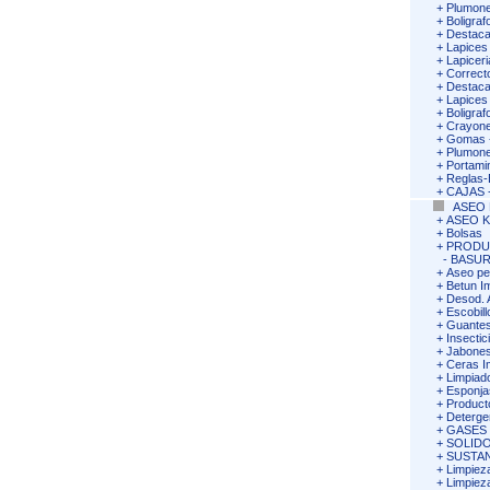
+
Plumone
+
Boligra
+
Destaca
+
Lapices
+
Lapiceri
+
Correct
+
Destac
+
Lapices
+
Boligra
+
Crayon
+
Gomas -
+
Plumone
+
Portami
+
Reglas
+
CAJAS -
ASEO 
+
ASEO K
+
Bolsas
+
PRODU
-
BASUR
+
Aseo pe
+
Betun I
+
Desod. 
+
Escobil
+
Guantes
+
Insectic
+
Jabones
+
Ceras I
+
Limpiad
+
Esponja
+
Product
+
Deterge
+
GASES
+
SOLIDO
+
SUSTA
+
Limpiez
+
Limpiez