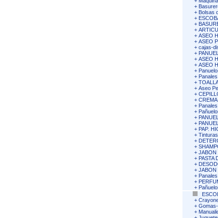
+
Maquina
+
Basurer
+
Bolsas 
+
ESCOB
+
BASURE
+
ARTIC
+
ASEO 
+
ASEO 
+
cajas-di
+
PANUEL
+
ASEO 
+
ASEO 
+
Panuelos
+
Panales
+
TOALLA
+
Aseo Pe
+
CEPILL
+
CREMA
+
Panales
+
Pañuelos
+
PANUEL
+
PANUEL
+
PAP. H
+
Tinturas
+
DETERG
+
SHAMP
+
JABON
+
PASTA 
+
DESOD
+
JABON
+
Panales
+
PERFU
+
Pañuelos
ESCO
+
Crayone
+
Gomas-S
+
Manuali
+
Juguete