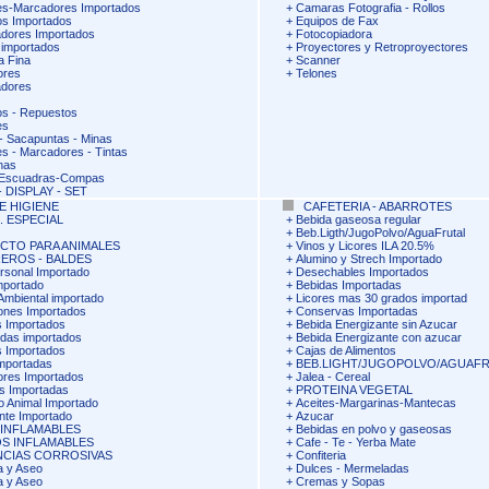
s-Marcadores Importados
+
Camaras Fotografia - Rollos
fos Importados
+
Equipos de Fax
dores Importados
+
Fotocopiadora
 importados
+
Proyectores y Retroproyectores
a Fina
+
Scanner
ores
+
Telones
adores
fos - Repuestos
es
 Sacapuntas - Minas
s - Marcadores - Tintas
nas
-Escuadras-Compas
 DISPLAY - SET
E HIGIENE
CAFETERIA - ABARROTES
. ESPECIAL
+
Bebida gaseosa regular
+
Beb.Ligth/JugoPolvo/AguaFrutal
CTO PARA ANIMALES
+
Vinos y Licores ILA 20.5%
EROS - BALDES
+
Alumino y Strech Importado
rsonal Importado
+
Desechables Importados
mportado
+
Bebidas Importadas
Ambiental importado
+
Licores mas 30 grados importad
lones Importados
+
Conservas Importadas
 Importados
+
Bebida Energizante sin Azucar
idas importados
+
Bebida Energizante con azucar
 Importados
+
Cajas de Alimentos
mportadas
+
BEB.LIGHT/JUGOPOLVO/AGUAF
ores Importados
+
Jalea - Cereal
s Importadas
+
PROTEINA VEGETAL
o Animal Importado
+
Aceites-Margarinas-Mantecas
nte Importado
+
Azucar
 INFLAMABLES
+
Bebidas en polvo y gaseosas
S INFLAMABLES
+
Cafe - Te - Yerba Mate
NCIAS CORROSIVAS
+
Confiteria
a y Aseo
+
Dulces - Mermeladas
a y Aseo
+
Cremas y Sopas