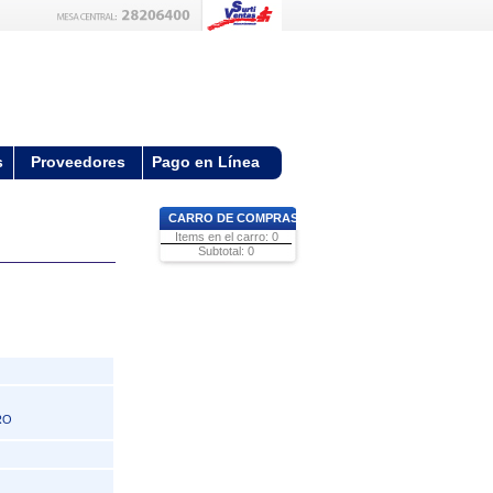
s
Proveedores
Pago en Línea
CARRO DE COMPRAS
Items en el carro: 0
Subtotal: 0
RO