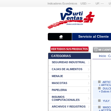
Indicadores Económicos
USD: ---
UF: ---
U
Servicio al Cliente
CATEGORIAS
Inicio :
C
SEGURIDAD INDUSTRIAL
CAJAS DE ALIMENTOS
MENAJE
ARTIC
MASCOTAS
+
ARTICU
DULC
PAPELERIA
+
Dulces 
INSUMOS
COMPUTACIONALES
YULY
ARCHIVOS Y REGISTROS
MASC
+
ACCES