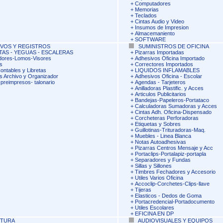
+
Computadores
+
Memorias
+
Teclados
+
Cintas Audio y Video
+
Insumos de Impresion
+
Almacemaniento
+
SOFTWARE
VOS Y REGISTROS
SUMINISTROS DE OFICINA
AS - YEGUAS - ESCALERAS
+
Pizarras Importadas
dores-Lomos-Visores
+
Adhesivos Oficina Importado
s
+
Correctores Importados
ontables y Libretas
+
LIQUIDOS INFLAMABLES
s Archivo y Organizador
+
Adhesivos Oficina - Escolar
preimpresos- talonario
+
Agendas - Tarjeteros
+
Anilladoras Plastific. y Acces
+
Articulos Publicitarios
+
Bandejas-Papeleros-Portataco
+
Calculadoras Sumadoras y Acces
+
Cintas Adh. Oficina-Dispensado
+
Corcheteras Perforadoras
+
Etiquetas y Sobres
+
Guillotinas-Trituradoras-Maq.
+
Muebles - Linea Blanca
+
Notas Autoadhesivas
+
Pizarras Centros Mensaje y Acc
+
Portaclips-Portalapiz-portapla
+
Separadores y Fundas
+
Sillas y Sillones
+
Timbres Fechadores y Accesorio
+
Utiles Varios Oficina
+
Accoclip-Corchetes-Clips-llave
+
Tijeras
+
Elasticos - Dedos de Goma
+
Portacredencial-Portadocumento
+
Utiles Escolares
+
EFICINA EN DP
ITURA
AUDIOVISUALES Y EQUIPOS