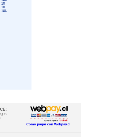
 10
 10
 10U
CE:
ogos
e
Como pagar con Webpay.cl