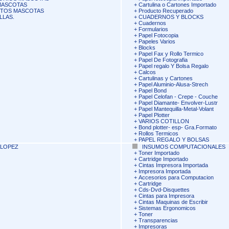
MASCOTAS
+
Cartulina o Cartones Importado
NTOS MASCOTAS
+
Producto Recuperado
LLAS.
+
CUADERNOS Y BLOCKS
+
Cuadernos
+
Formularios
+
Papel Fotocopia
+
Papeles Varios
+
Blocks
+
Papel Fax y Rollo Termico
+
Papel De Fotografia
+
Papel regalo Y Bolsa Regalo
+
Calcos
+
Cartulinas y Cartones
+
Papel Aluminio-Alusa-Strech
+
Papel Bond
+
Papel Celofan - Crepe - Couche
+
Papel Diamante- Envolver-Lustr
+
Papel Mantequilla-Metal-Volant
+
Papel Plotter
+
VARIOS COTILLON
+
Bond plotter- esp- Gra.Formato
+
Rollos Termicos
+
PAPEL REGALO Y BOLSAS
LOPEZ
INSUMOS COMPUTACIONALES
+
Toner Importado
+
Cartridge Importado
+
Cintas Impresora Importada
+
Impresora Importada
+
Accesorios para Computacion
+
Cartridge
+
Cds-Dvd-Disquettes
+
Cintas para Impresora
+
Cintas Maquinas de Escribir
+
Sistemas Ergonomicos
+
Toner
+
Transparencias
+
Impresoras