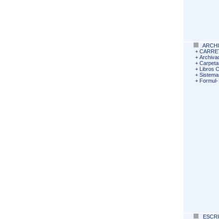
ARCHI
+
CARRET
+
Archiva
+
Carpeta
+
Libros C
+
Sistema
+
Formul- 
ESCR