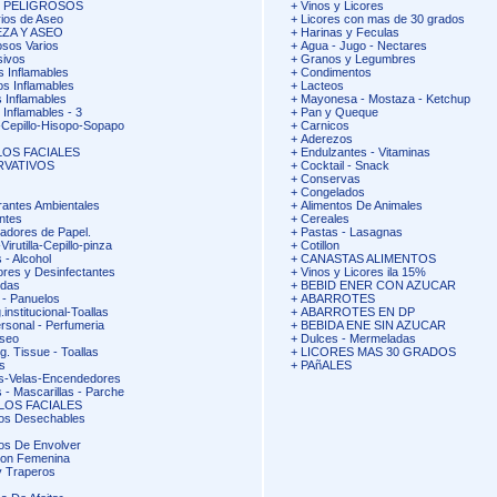
S PELIGROSOS
+
Vinos y Licores
ios de Aseo
+
Licores con mas de 30 grados
EZA Y ASEO
+
Harinas y Feculas
osos Varios
+
Agua - Jugo - Nectares
sivos
+
Granos y Legumbres
s Inflamables
+
Condimentos
os Inflamables
+
Lacteos
 Inflamables
+
Mayonesa - Mostaza - Ketchup
 Inflamables - 3
+
Pan y Queque
Cepillo-Hisopo-Sopapo
+
Carnicos
+
Aderezos
OS FACIALES
+
Endulzantes - Vitaminas
RVATIVOS
+
Cocktail - Snack
+
Conservas
+
Congelados
antes Ambientales
+
Alimentos De Animales
ntes
+
Cereales
adores de Papel.
+
Pastas - Lasagnas
irutilla-Cepillo-pinza
+
Cotillon
 - Alcohol
+
CANASTAS ALIMENTOS
ores y Desinfectantes
+
Vinos y Licores ila 15%
idas
+
BEBID ENER CON AZUCAR
 - Panuelos
+
ABARROTES
.institucional-Toallas
+
ABARROTES EN DP
rsonal - Perfumeria
+
BEBIDA ENE SIN AZUCAR
Aseo
+
Dulces - Mermeladas
g. Tissue - Toallas
+
LICORES MAS 30 GRADOS
s
+
PAñALES
s-Velas-Encendedores
 - Mascarillas - Parche
LOS FACIALES
os Desechables
os De Envolver
ion Femenina
 Traperos