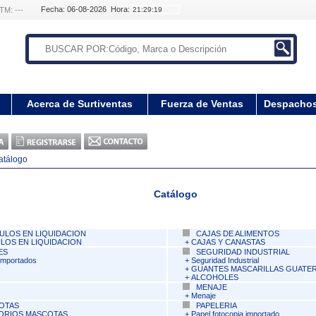
Fecha: 06-08-2026 Hora:
TM: ---
Acerca de Surtiventas
Fuerza de Ventas
Despacho
atálogo
Catálogo
ULOS EN LIQUIDACION
CAJAS DE ALIMENTOS
LOS EN LIQUIDACION
+
CAJAS Y CANASTAS
ES
SEGURIDAD INDUSTRIAL
Importados
+
Seguridad Industrial
+
GUANTES MASCARILLAS GUATE
+
ALCOHOLES
MENAJE
+
Menaje
OTAS
PAPELERIA
ORIOS MASCOTAS
+
Papel fotocopia importado