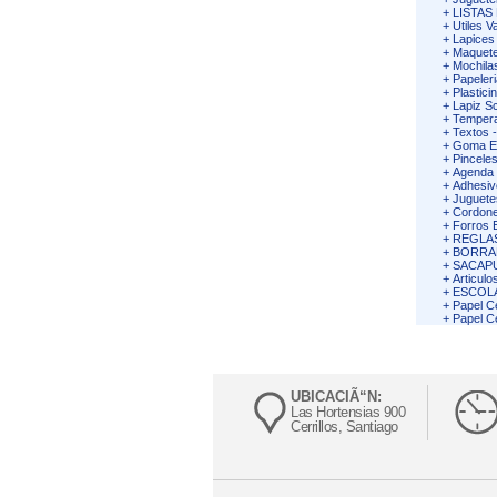
+
LISTAS
+
Utiles V
+
Lapices
+
Maquete
+
Mochila
+
Papeleri
+
Plastici
+
Lapiz Sc
+
Tempera
+
Textos 
+
Goma Ev
+
Pincele
+
Agenda 
+
Adhesiv
+
Juguete
+
Cordone
+
Forros 
+
REGLA
+
BORRA
+
SACAP
+
Articulo
+
ESCOL
+
Papel C
+
Papel C
UBICACIÃ“N:
Las Hortensias 900
Cerrillos, Santiago