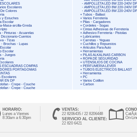
 ESCOLARES
-
AMPOLLETA LED 8W 220-240V DP
arios Escolares
-
AMPOLLETA LED 8W 220-240V DP
 De Colores
-
AMPOLLETA LED 8W 220-240V DP
ria
+
Tubos - Ballast
s y Estuches
+
Varios Ferreteria
a Escolar
+
Pilas - Cargadores
na-Masa-arcilla-Greda
+
Cordeles - Sogas
ripto
+
Cintas Adhesivas de Ferreteria
 - Pinturas - Acuarelas
+
Adhesivo Ferreteria - Pistolas
- Diccionario-Cuentos
+
Lubricantes
a - Tizas
+
Carretas - Yeguas
s - Brochas - Lupas
+
Cuchillos y Repuestos
Escolar
+
Articulos Para Auto
o Escolar
+
Herramientas
s - Juegos
+
PILAS ALKALINAS CARBON
ria
+
ROPA DE SEGURIDAD
Escolares
+
UTENSILIOS DE COCINA
S ESCUADRAS COMPAS
+
PERFUMERIA LEVER
DORES PORTAGOMAS
+
TUBOS ELECTRICOS BALLAST
UNTAS
+
Herramienta
s Escolares
+
PC
AR EN DP
+
Varios Cotillon
elofan - Crepe - Couche
+
Carbon
elofan - Crepe - Couche
HORARIO:
VENTAS:
CONO
Lunes a Viernes
22 8206435 / 22 8206448
CatÃ¡l
8:30am a 6:30pm
On-Lin
SERVICIO AL CLIENTE:
22 820 6421