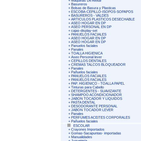
+
Maquinas De Afeitar
+
Basureros
+
Bolsas de Basura y Plasticas
+
ESCOBA-CEPILLO-ISOPOS-SOPAPOS
+
BASUREROS - VALDES
+
ARTICULOS PLASTICOS DESECHABLE
+
ASEO HOGAR EN DP
+
ASEO PERSONAL EN DP
+
cajas-display-set
+
PANUELOS FACIALES
+
ASEO HOGAR EN DP
+
ASEO HOGAR EN DP
+
Panuelos faciales
+
Panales
+
TOALLA HIGIENICA
+
Aseo Personal lever
+
CEPILLOS DENTALES
+
CREMAS TALCOS BLOQUEADOR
+
Panales
+
Pañuelos faciales
+
PANUELOS FACIALES
+
PANUELOS FACIALES
+
PAP. HIGIENICO - TOALLA PAPEL
+
Tinturas para Cabello
+
DETERGENTES - SUAVIZANTE
+
SHAMPOO ACONDICIONADOR
+
JABON TOCADOR Y LIQUIDOS
+
PASTA DENTAL
+
DESODORANTE PERSONAL
+
JABON TOCADOR LEVER
+
Panales
+
PERFUMES ACEITES CORPORALES
+
Pañuelos faciales
ESCOLAR
+
Crayones Importados
+
Gomas-Sacapuntas- importadas
+
Manualidades
+
Jugueteria