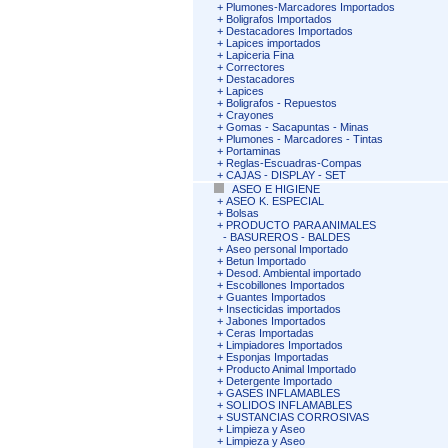
+
Plumones-Marcadores Importados
+
Boligrafos Importados
+
Destacadores Importados
+
Lapices importados
+
Lapiceria Fina
+
Correctores
+
Destacadores
+
Lapices
+
Boligrafos - Repuestos
+
Crayones
+
Gomas - Sacapuntas - Minas
+
Plumones - Marcadores - Tintas
+
Portaminas
+
Reglas-Escuadras-Compas
+
CAJAS - DISPLAY - SET
ASEO E HIGIENE
+
ASEO K. ESPECIAL
+
Bolsas
+
PRODUCTO PARA ANIMALES
-
BASUREROS - BALDES
+
Aseo personal Importado
+
Betun Importado
+
Desod. Ambiental importado
+
Escobillones Importados
+
Guantes Importados
+
Insecticidas importados
+
Jabones Importados
+
Ceras Importadas
+
Limpiadores Importados
+
Esponjas Importadas
+
Producto Animal Importado
+
Detergente Importado
+
GASES INFLAMABLES
+
SOLIDOS INFLAMABLES
+
SUSTANCIAS CORROSIVAS
+
Limpieza y Aseo
+
Limpieza y Aseo