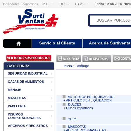
Fecha: 08-08-2026 Hora
Indicadores Económicos
USD: ---
UF: ---
UTM: ---
Servicio al Cliente
Acerca de Surtiventa
CATEGORIAS
Inicio :
Catálogo
SEGURIDAD INDUSTRIAL
CAJAS DE ALIMENTOS
MENAJE
ARTICULOS EN LIQUIDACION
MASCOTAS
+
ARTICULOS EN LIQUIDACION
DULCES
PAPELERIA
+
Dulces Importados
INSUMOS
COMPUTACIONALES
YULY
ARCHIVOS Y REGISTROS
MASCOTAS
+
ACCESORIOS MASCOTAS