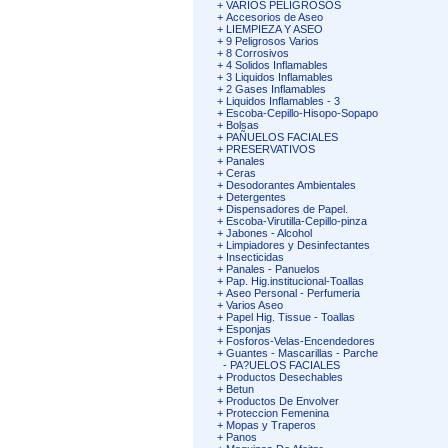
+
VARIOS PELIGROSOS
+
Accesorios de Aseo
+
LIEMPIEZA Y ASEO
+
9 Peligrosos Varios
+
8 Corrosivos
+
4 Solidos Inflamables
+
3 Liquidos Inflamables
+
2 Gases Inflamables
+
Liquidos Inflamables - 3
+
Escoba-Cepillo-Hisopo-Sopapo
+
Bolsas
+
PAÑUELOS FACIALES
+
PRESERVATIVOS
+
Panales
+
Ceras
+
Desodorantes Ambientales
+
Detergentes
+
Dispensadores de Papel.
+
Escoba-Virutilla-Cepillo-pinza
+
Jabones - Alcohol
+
Limpiadores y Desinfectantes
+
Insecticidas
+
Panales - Panuelos
+
Pap. Hig.institucional-Toallas
+
Aseo Personal - Perfumeria
+
Varios Aseo
+
Papel Hig. Tissue - Toallas
+
Esponjas
+
Fosforos-Velas-Encendedores
+
Guantes - Mascarillas - Parche
-
PA?UELOS FACIALES
+
Productos Desechables
+
Betun
+
Productos De Envolver
+
Proteccion Femenina
+
Mopas y Traperos
+
Panos