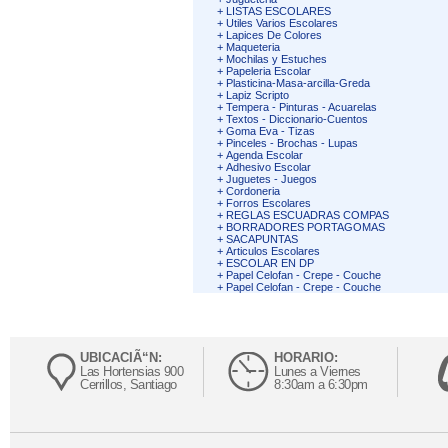
+
LISTAS ESCOLARES
+
Utiles Varios Escolares
+
Lapices De Colores
+
Maqueteria
+
Mochilas y Estuches
+
Papeleria Escolar
+
Plasticina-Masa-arcilla-Greda
+
Lapiz Scripto
+
Tempera - Pinturas - Acuarelas
+
Textos - Diccionario-Cuentos
+
Goma Eva - Tizas
+
Pinceles - Brochas - Lupas
+
Agenda Escolar
+
Adhesivo Escolar
+
Juguetes - Juegos
+
Cordoneria
+
Forros Escolares
+
REGLAS ESCUADRAS COMPAS
+
BORRADORES PORTAGOMAS
+
SACAPUNTAS
+
Articulos Escolares
+
ESCOLAR EN DP
+
Papel Celofan - Crepe - Couche
+
Papel Celofan - Crepe - Couche
UBICACIÃ“N:
HORARIO:
Las Hortensias 900
Lunes a Viernes
Cerrillos, Santiago
8:30am a 6:30pm