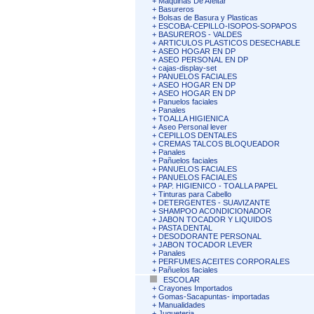
+
Maquinas De Afeitar
+
Basureros
+
Bolsas de Basura y Plasticas
+
ESCOBA-CEPILLO-ISOPOS-SOPAPOS
+
BASUREROS - VALDES
+
ARTICULOS PLASTICOS DESECHABLE
+
ASEO HOGAR EN DP
+
ASEO PERSONAL EN DP
+
cajas-display-set
+
PANUELOS FACIALES
+
ASEO HOGAR EN DP
+
ASEO HOGAR EN DP
+
Panuelos faciales
+
Panales
+
TOALLA HIGIENICA
+
Aseo Personal lever
+
CEPILLOS DENTALES
+
CREMAS TALCOS BLOQUEADOR
+
Panales
+
Pañuelos faciales
+
PANUELOS FACIALES
+
PANUELOS FACIALES
+
PAP. HIGIENICO - TOALLA PAPEL
+
Tinturas para Cabello
+
DETERGENTES - SUAVIZANTE
+
SHAMPOO ACONDICIONADOR
+
JABON TOCADOR Y LIQUIDOS
+
PASTA DENTAL
+
DESODORANTE PERSONAL
+
JABON TOCADOR LEVER
+
Panales
+
PERFUMES ACEITES CORPORALES
+
Pañuelos faciales
ESCOLAR
+
Crayones Importados
+
Gomas-Sacapuntas- importadas
+
Manualidades
+
Jugueteria