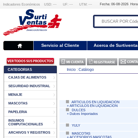
Fecha: 06-08-2026 Hora
Indicadores Económicos
USD: ---
UF: ---
UTM: ---
Servicio al Cliente
Acerca de Surtiventa
CATEGORIAS
Inicio :
Catálogo
CAJAS DE ALIMENTOS
SEGURIDAD INDUSTRIAL
MENAJE
ARTICULOS EN LIQUIDACION
MASCOTAS
+
ARTICULOS EN LIQUIDACION
DULCES
PAPELERIA
+
Dulces Importados
INSUMOS
COMPUTACIONALES
YULY
ARCHIVOS Y REGISTROS
MASCOTAS
+
ACCESORIOS MASCOTAS