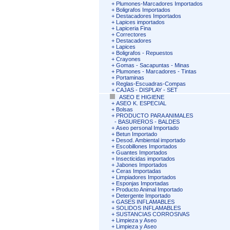
+
Plumones-Marcadores Importados
+
Boligrafos Importados
+
Destacadores Importados
+
Lapices importados
+
Lapiceria Fina
+
Correctores
+
Destacadores
+
Lapices
+
Boligrafos - Repuestos
+
Crayones
+
Gomas - Sacapuntas - Minas
+
Plumones - Marcadores - Tintas
+
Portaminas
+
Reglas-Escuadras-Compas
+
CAJAS - DISPLAY - SET
ASEO E HIGIENE
+
ASEO K. ESPECIAL
+
Bolsas
+
PRODUCTO PARA ANIMALES
-
BASUREROS - BALDES
+
Aseo personal Importado
+
Betun Importado
+
Desod. Ambiental importado
+
Escobillones Importados
+
Guantes Importados
+
Insecticidas importados
+
Jabones Importados
+
Ceras Importadas
+
Limpiadores Importados
+
Esponjas Importadas
+
Producto Animal Importado
+
Detergente Importado
+
GASES INFLAMABLES
+
SOLIDOS INFLAMABLES
+
SUSTANCIAS CORROSIVAS
+
Limpieza y Aseo
+
Limpieza y Aseo