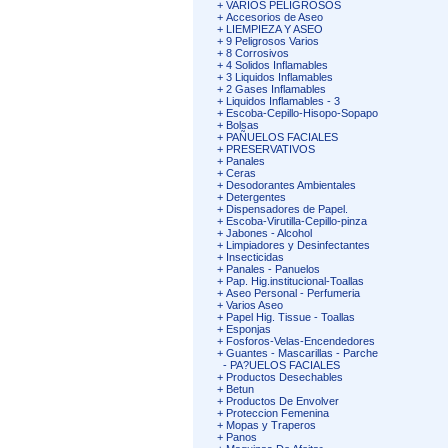
+
VARIOS PELIGROSOS
+
Accesorios de Aseo
+
LIEMPIEZA Y ASEO
+
9 Peligrosos Varios
+
8 Corrosivos
+
4 Solidos Inflamables
+
3 Liquidos Inflamables
+
2 Gases Inflamables
+
Liquidos Inflamables - 3
+
Escoba-Cepillo-Hisopo-Sopapo
+
Bolsas
+
PAÑUELOS FACIALES
+
PRESERVATIVOS
+
Panales
+
Ceras
+
Desodorantes Ambientales
+
Detergentes
+
Dispensadores de Papel.
+
Escoba-Virutilla-Cepillo-pinza
+
Jabones - Alcohol
+
Limpiadores y Desinfectantes
+
Insecticidas
+
Panales - Panuelos
+
Pap. Hig.institucional-Toallas
+
Aseo Personal - Perfumeria
+
Varios Aseo
+
Papel Hig. Tissue - Toallas
+
Esponjas
+
Fosforos-Velas-Encendedores
+
Guantes - Mascarillas - Parche
-
PA?UELOS FACIALES
+
Productos Desechables
+
Betun
+
Productos De Envolver
+
Proteccion Femenina
+
Mopas y Traperos
+
Panos