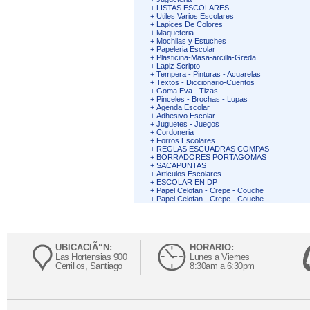
+
LISTAS ESCOLARES
+
Utiles Varios Escolares
+
Lapices De Colores
+
Maqueteria
+
Mochilas y Estuches
+
Papeleria Escolar
+
Plasticina-Masa-arcilla-Greda
+
Lapiz Scripto
+
Tempera - Pinturas - Acuarelas
+
Textos - Diccionario-Cuentos
+
Goma Eva - Tizas
+
Pinceles - Brochas - Lupas
+
Agenda Escolar
+
Adhesivo Escolar
+
Juguetes - Juegos
+
Cordoneria
+
Forros Escolares
+
REGLAS ESCUADRAS COMPAS
+
BORRADORES PORTAGOMAS
+
SACAPUNTAS
+
Articulos Escolares
+
ESCOLAR EN DP
+
Papel Celofan - Crepe - Couche
+
Papel Celofan - Crepe - Couche
UBICACIÃ“N:
HORARIO:
Las Hortensias 900
Lunes a Viernes
Cerrillos, Santiago
8:30am a 6:30pm