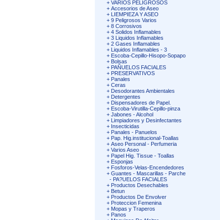
+
VARIOS PELIGROSOS
+
Accesorios de Aseo
+
LIEMPIEZA Y ASEO
+
9 Peligrosos Varios
+
8 Corrosivos
+
4 Solidos Inflamables
+
3 Liquidos Inflamables
+
2 Gases Inflamables
+
Liquidos Inflamables - 3
+
Escoba-Cepillo-Hisopo-Sopapo
+
Bolsas
+
PAÑUELOS FACIALES
+
PRESERVATIVOS
+
Panales
+
Ceras
+
Desodorantes Ambientales
+
Detergentes
+
Dispensadores de Papel.
+
Escoba-Virutilla-Cepillo-pinza
+
Jabones - Alcohol
+
Limpiadores y Desinfectantes
+
Insecticidas
+
Panales - Panuelos
+
Pap. Hig.institucional-Toallas
+
Aseo Personal - Perfumeria
+
Varios Aseo
+
Papel Hig. Tissue - Toallas
+
Esponjas
+
Fosforos-Velas-Encendedores
+
Guantes - Mascarillas - Parche
-
PA?UELOS FACIALES
+
Productos Desechables
+
Betun
+
Productos De Envolver
+
Proteccion Femenina
+
Mopas y Traperos
+
Panos