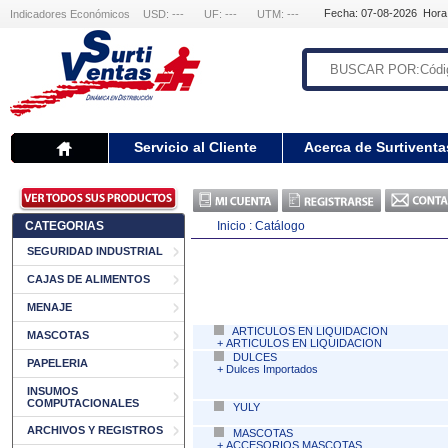
Fecha: 07-08-2026 Hora
Indicadores Económicos
USD: ---
UF: ---
UTM: ---
Servicio al Cliente
Acerca de Surtiventa
CATEGORIAS
Inicio :
Catálogo
SEGURIDAD INDUSTRIAL
CAJAS DE ALIMENTOS
MENAJE
ARTICULOS EN LIQUIDACION
MASCOTAS
+
ARTICULOS EN LIQUIDACION
DULCES
PAPELERIA
+
Dulces Importados
INSUMOS
COMPUTACIONALES
YULY
ARCHIVOS Y REGISTROS
MASCOTAS
+
ACCESORIOS MASCOTAS