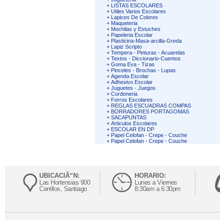
+
LISTAS ESCOLARES
+
Utiles Varios Escolares
+
Lapices De Colores
+
Maqueteria
+
Mochilas y Estuches
+
Papeleria Escolar
+
Plasticina-Masa-arcilla-Greda
+
Lapiz Scripto
+
Tempera - Pinturas - Acuarelas
+
Textos - Diccionario-Cuentos
+
Goma Eva - Tizas
+
Pinceles - Brochas - Lupas
+
Agenda Escolar
+
Adhesivo Escolar
+
Juguetes - Juegos
+
Cordoneria
+
Forros Escolares
+
REGLAS ESCUADRAS COMPAS
+
BORRADORES PORTAGOMAS
+
SACAPUNTAS
+
Articulos Escolares
+
ESCOLAR EN DP
+
Papel Celofan - Crepe - Couche
+
Papel Celofan - Crepe - Couche
UBICACIÃ“N:
HORARIO:
Las Hortensias 900
Lunes a Viernes
Cerrillos, Santiago
8:30am a 6:30pm