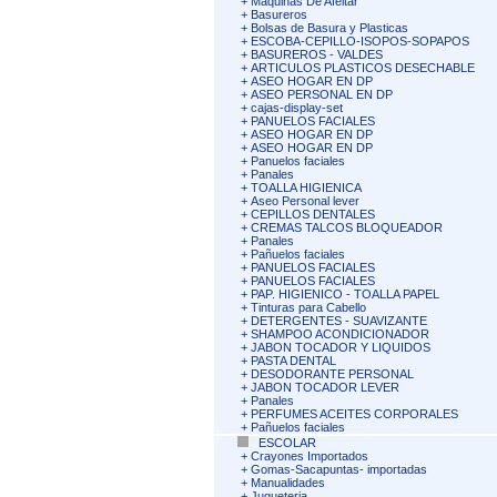
+
Maquinas De Afeitar
+
Basureros
+
Bolsas de Basura y Plasticas
+
ESCOBA-CEPILLO-ISOPOS-SOPAPOS
+
BASUREROS - VALDES
+
ARTICULOS PLASTICOS DESECHABLE
+
ASEO HOGAR EN DP
+
ASEO PERSONAL EN DP
+
cajas-display-set
+
PANUELOS FACIALES
+
ASEO HOGAR EN DP
+
ASEO HOGAR EN DP
+
Panuelos faciales
+
Panales
+
TOALLA HIGIENICA
+
Aseo Personal lever
+
CEPILLOS DENTALES
+
CREMAS TALCOS BLOQUEADOR
+
Panales
+
Pañuelos faciales
+
PANUELOS FACIALES
+
PANUELOS FACIALES
+
PAP. HIGIENICO - TOALLA PAPEL
+
Tinturas para Cabello
+
DETERGENTES - SUAVIZANTE
+
SHAMPOO ACONDICIONADOR
+
JABON TOCADOR Y LIQUIDOS
+
PASTA DENTAL
+
DESODORANTE PERSONAL
+
JABON TOCADOR LEVER
+
Panales
+
PERFUMES ACEITES CORPORALES
+
Pañuelos faciales
ESCOLAR
+
Crayones Importados
+
Gomas-Sacapuntas- importadas
+
Manualidades
+
Jugueteria