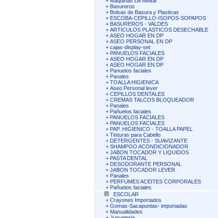
+
Maquinas De Afeitar
+
Basureros
+
Bolsas de Basura y Plasticas
+
ESCOBA-CEPILLO-ISOPOS-SOPAPOS
+
BASUREROS - VALDES
+
ARTICULOS PLASTICOS DESECHABLE
+
ASEO HOGAR EN DP
+
ASEO PERSONAL EN DP
+
cajas-display-set
+
PANUELOS FACIALES
+
ASEO HOGAR EN DP
+
ASEO HOGAR EN DP
+
Panuelos faciales
+
Panales
+
TOALLA HIGIENICA
+
Aseo Personal lever
+
CEPILLOS DENTALES
+
CREMAS TALCOS BLOQUEADOR
+
Panales
+
Pañuelos faciales
+
PANUELOS FACIALES
+
PANUELOS FACIALES
+
PAP. HIGIENICO - TOALLA PAPEL
+
Tinturas para Cabello
+
DETERGENTES - SUAVIZANTE
+
SHAMPOO ACONDICIONADOR
+
JABON TOCADOR Y LIQUIDOS
+
PASTA DENTAL
+
DESODORANTE PERSONAL
+
JABON TOCADOR LEVER
+
Panales
+
PERFUMES ACEITES CORPORALES
+
Pañuelos faciales
ESCOLAR
+
Crayones Importados
+
Gomas-Sacapuntas- importadas
+
Manualidades
+
Jugueteria