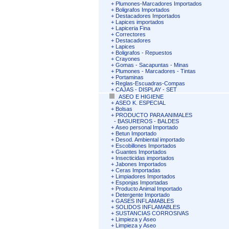
+
Plumones-Marcadores Importados
+
Boligrafos Importados
+
Destacadores Importados
+
Lapices importados
+
Lapiceria Fina
+
Correctores
+
Destacadores
+
Lapices
+
Boligrafos - Repuestos
+
Crayones
+
Gomas - Sacapuntas - Minas
+
Plumones - Marcadores - Tintas
+
Portaminas
+
Reglas-Escuadras-Compas
+
CAJAS - DISPLAY - SET
ASEO E HIGIENE
+
ASEO K. ESPECIAL
+
Bolsas
+
PRODUCTO PARA ANIMALES
-
BASUREROS - BALDES
+
Aseo personal Importado
+
Betun Importado
+
Desod. Ambiental importado
+
Escobillones Importados
+
Guantes Importados
+
Insecticidas importados
+
Jabones Importados
+
Ceras Importadas
+
Limpiadores Importados
+
Esponjas Importadas
+
Producto Animal Importado
+
Detergente Importado
+
GASES INFLAMABLES
+
SOLIDOS INFLAMABLES
+
SUSTANCIAS CORROSIVAS
+
Limpieza y Aseo
+
Limpieza y Aseo