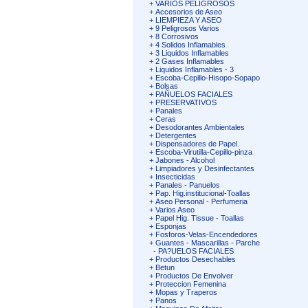
+
VARIOS PELIGROSOS
+
Accesorios de Aseo
+
LIEMPIEZA Y ASEO
+
9 Peligrosos Varios
+
8 Corrosivos
+
4 Solidos Inflamables
+
3 Liquidos Inflamables
+
2 Gases Inflamables
+
Liquidos Inflamables - 3
+
Escoba-Cepillo-Hisopo-Sopapo
+
Bolsas
+
PAÑUELOS FACIALES
+
PRESERVATIVOS
+
Panales
+
Ceras
+
Desodorantes Ambientales
+
Detergentes
+
Dispensadores de Papel.
+
Escoba-Virutilla-Cepillo-pinza
+
Jabones - Alcohol
+
Limpiadores y Desinfectantes
+
Insecticidas
+
Panales - Panuelos
+
Pap. Hig.institucional-Toallas
+
Aseo Personal - Perfumeria
+
Varios Aseo
+
Papel Hig. Tissue - Toallas
+
Esponjas
+
Fosforos-Velas-Encendedores
+
Guantes - Mascarillas - Parche
-
PA?UELOS FACIALES
+
Productos Desechables
+
Betun
+
Productos De Envolver
+
Proteccion Femenina
+
Mopas y Traperos
+
Panos