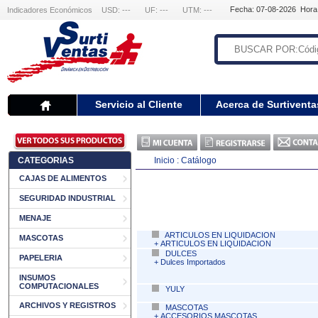
Fecha: 07-08-2026 Hora
Indicadores Económicos
USD: ---
UF: ---
UTM: ---
Servicio al Cliente
Acerca de Surtiventa
CATEGORIAS
Inicio :
Catálogo
CAJAS DE ALIMENTOS
SEGURIDAD INDUSTRIAL
MENAJE
ARTICULOS EN LIQUIDACION
MASCOTAS
+
ARTICULOS EN LIQUIDACION
DULCES
PAPELERIA
+
Dulces Importados
INSUMOS
COMPUTACIONALES
YULY
ARCHIVOS Y REGISTROS
MASCOTAS
+
ACCESORIOS MASCOTAS