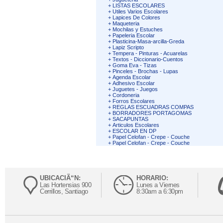
+
LISTAS ESCOLARES
+
Utiles Varios Escolares
+
Lapices De Colores
+
Maqueteria
+
Mochilas y Estuches
+
Papeleria Escolar
+
Plasticina-Masa-arcilla-Greda
+
Lapiz Scripto
+
Tempera - Pinturas - Acuarelas
+
Textos - Diccionario-Cuentos
+
Goma Eva - Tizas
+
Pinceles - Brochas - Lupas
+
Agenda Escolar
+
Adhesivo Escolar
+
Juguetes - Juegos
+
Cordoneria
+
Forros Escolares
+
REGLAS ESCUADRAS COMPAS
+
BORRADORES PORTAGOMAS
+
SACAPUNTAS
+
Articulos Escolares
+
ESCOLAR EN DP
+
Papel Celofan - Crepe - Couche
+
Papel Celofan - Crepe - Couche
UBICACIÃ“N:
HORARIO:
Las Hortensias 900
Lunes a Viernes
Cerrillos, Santiago
8:30am a 6:30pm