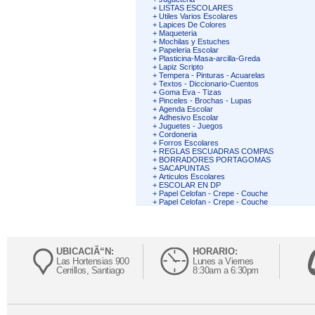
+
LISTAS ESCOLARES
+
Utiles Varios Escolares
+
Lapices De Colores
+
Maqueteria
+
Mochilas y Estuches
+
Papeleria Escolar
+
Plasticina-Masa-arcilla-Greda
+
Lapiz Scripto
+
Tempera - Pinturas - Acuarelas
+
Textos - Diccionario-Cuentos
+
Goma Eva - Tizas
+
Pinceles - Brochas - Lupas
+
Agenda Escolar
+
Adhesivo Escolar
+
Juguetes - Juegos
+
Cordoneria
+
Forros Escolares
+
REGLAS ESCUADRAS COMPAS
+
BORRADORES PORTAGOMAS
+
SACAPUNTAS
+
Articulos Escolares
+
ESCOLAR EN DP
+
Papel Celofan - Crepe - Couche
+
Papel Celofan - Crepe - Couche
UBICACIÃ“N:
HORARIO:
Las Hortensias 900
Lunes a Viernes
Cerrillos, Santiago
8:30am a 6:30pm