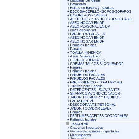
+
Maquinas De Afeitar
+
Basureros
+
Bolsas de Basura y Plasticas
+
ESCOBA-CEPILLO-ISOPOS-SOPAPOS
+
BASUREROS - VALDES
+
ARTICULOS PLASTICOS DESECHABLE
+
ASEO HOGAR EN DP
+
ASEO PERSONAL EN DP
+
cajas-display-set
+
PANUELOS FACIALES
+
ASEO HOGAR EN DP
+
ASEO HOGAR EN DP
+
Panuelos faciales
+
Panales
+
TOALLA HIGIENICA
+
Aseo Personal lever
+
CEPILLOS DENTALES
+
CREMAS TALCOS BLOQUEADOR
+
Panales
+
Pañuelos faciales
+
PANUELOS FACIALES
+
PANUELOS FACIALES
+
PAP. HIGIENICO - TOALLA PAPEL
+
Tinturas para Cabello
+
DETERGENTES - SUAVIZANTE
+
SHAMPOO ACONDICIONADOR
+
JABON TOCADOR Y LIQUIDOS
+
PASTA DENTAL
+
DESODORANTE PERSONAL
+
JABON TOCADOR LEVER
+
Panales
+
PERFUMES ACEITES CORPORALES
+
Pañuelos faciales
ESCOLAR
+
Crayones Importados
+
Gomas-Sacapuntas- importadas
+
Manualidades
+
Jugueteria