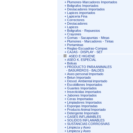
+
Plumones-Marcadores Importados
+
Boligrafos Importados
+
Destacadores Importados
+
Lapices importados
+
Lapiceria Fina
+
Correctores
+
Destacadores
+
Lapices
+
Boligrafos - Repuestos
+
Crayones
+
Gomas - Sacapuntas - Minas
+
Plumones - Marcadores - Tintas
+
Portaminas
+
Reglas-Escuadras-Compas
+
CAJAS - DISPLAY - SET
ASEO E HIGIENE
+
ASEO K. ESPECIAL
+
Bolsas
+
PRODUCTO PARA ANIMALES
-
BASUREROS - BALDES
+
Aseo personal Importado
+
Betun Importado
+
Desod. Ambiental importado
+
Escobillones Importados
+
Guantes Importados
+
Insecticidas importados
+
Jabones Importados
+
Ceras Importadas
+
Limpiadores Importados
+
Esponjas Importadas
+
Producto Animal Importado
+
Detergente Importado
+
GASES INFLAMABLES
+
SOLIDOS INFLAMABLES
+
SUSTANCIAS CORROSIVAS
+
Limpieza y Aseo
+
Limpieza y Aseo