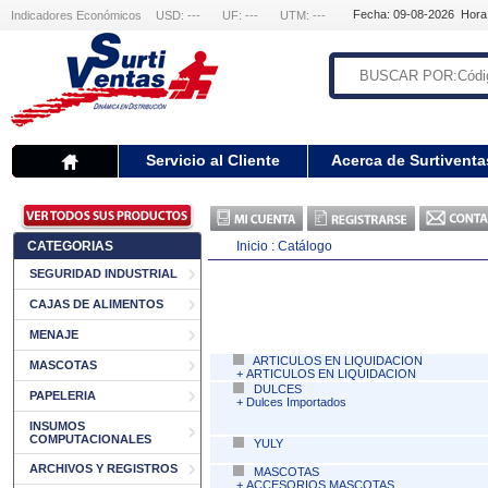
Fecha: 09-08-2026 Hora
Indicadores Económicos
USD: ---
UF: ---
UTM: ---
Servicio al Cliente
Acerca de Surtiventa
CATEGORIAS
Inicio :
Catálogo
SEGURIDAD INDUSTRIAL
CAJAS DE ALIMENTOS
MENAJE
ARTICULOS EN LIQUIDACION
MASCOTAS
+
ARTICULOS EN LIQUIDACION
DULCES
PAPELERIA
+
Dulces Importados
INSUMOS
COMPUTACIONALES
YULY
ARCHIVOS Y REGISTROS
MASCOTAS
+
ACCESORIOS MASCOTAS