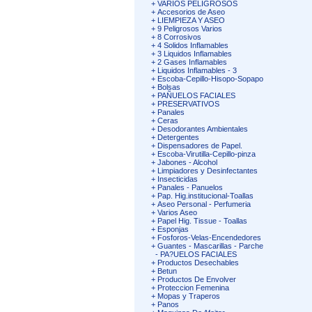
+
VARIOS PELIGROSOS
+
Accesorios de Aseo
+
LIEMPIEZA Y ASEO
+
9 Peligrosos Varios
+
8 Corrosivos
+
4 Solidos Inflamables
+
3 Liquidos Inflamables
+
2 Gases Inflamables
+
Liquidos Inflamables - 3
+
Escoba-Cepillo-Hisopo-Sopapo
+
Bolsas
+
PAÑUELOS FACIALES
+
PRESERVATIVOS
+
Panales
+
Ceras
+
Desodorantes Ambientales
+
Detergentes
+
Dispensadores de Papel.
+
Escoba-Virutilla-Cepillo-pinza
+
Jabones - Alcohol
+
Limpiadores y Desinfectantes
+
Insecticidas
+
Panales - Panuelos
+
Pap. Hig.institucional-Toallas
+
Aseo Personal - Perfumeria
+
Varios Aseo
+
Papel Hig. Tissue - Toallas
+
Esponjas
+
Fosforos-Velas-Encendedores
+
Guantes - Mascarillas - Parche
-
PA?UELOS FACIALES
+
Productos Desechables
+
Betun
+
Productos De Envolver
+
Proteccion Femenina
+
Mopas y Traperos
+
Panos