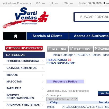
Fecha: 06-08-2026 Hora
Indicadores Económicos
USD: ---
UF: ---
UTM: ---
Servicio al Cliente
Acerca de Surtiventa
CATEGORIAS
Inicio:
Catálogo
: ESCOLAR
: Textos - Di
RESULTADOS:
30
SEGURIDAD INDUSTRIAL
ESTAS BUSCANDO:
CAJAS DE ALIMENTOS
MENAJE
MASCOTAS
Producto a Pedido
PAPELERIA
Viendo del
1
al
30
(de
30
productos)
INSUMOS
Ordenar por:
COMPUTACIONALES
Código
Descrip
ARCHIVOS Y REGISTROS
97525
ATLAS UNIVERSAL CHILE Y SUS R