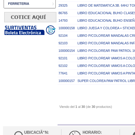
FERRETERIA
29325
LIBRO DE MATEMATICA 3B. 64HJ T
86765
LIBRO EDUCACIONAL BUHO CLASES 
14793
LIBRO EDUCACIONAL BUHO ENSEÑ.
100000158
LIBRO JUEGA Y COLOREA + STICKE
92104
LIBRO P/COLOREAR MANDALAS CR
92103
LIBRO P/COLOREAR MANDALAS IN
100000154
LIBRO P/COLOREAR PAW PATROL 1
92101
LIBRO P/COLOREAR VAMOS A COLO
92102
LIBRO P/COLOREAR VAMOS A COLO
77641
LIBRO P/COLOREAR VAMOS A PINT
100000157
SUPER COLOREA PAW PATROL LIB
Viendo del
1
al
30
(de
30
productos)
UBICACIÃ“N:
HORARIO: