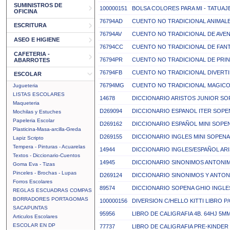
SUMINISTROS DE
100000151
BOLSA COLORES PARA MI - TATUAJ
OFICINA
76794AD
CUENTO NO TRADICIONAL ANIMAL
ESCRITURA
76794AV
CUENTO NO TRADICIONAL DE AVE
ASEO E HIGIENE
76794CC
CUENTO NO TRADICIONAL DE FAN
CAFETERIA -
76794PR
CUENTO NO TRADICIONAL DE PRIN
ABARROTES
76794FB
CUENTO NO TRADICIONAL DIVERT
ESCOLAR
76794MG
CUENTO NO TRADICIONAL MAGIC
Jugueteria
LISTAS ESCOLARES
14678
DICCIONARIO ARISTOS JUNIOR SO
Maqueteria
D269094
DICCIONARIO ESPANOL ITER SOPE
Mochilas y Estuches
Papeleria Escolar
D269162
DICCIONARIO ESPAÑOL MINI SOPE
Plasticina-Masa-arcilla-Greda
D269155
DICCIONARIO INGLES MINI SOPENA
Lapiz Scripto
Tempera - Pinturas - Acuarelas
14944
DICCIONARIO INGLES/ESPAÑOL AR
Textos - Diccionario-Cuentos
14945
DICCIONARIO SINONIMOS ANTONI
Goma Eva - Tizas
Pinceles - Brochas - Lupas
D269124
DICCIONARIO SINONIMOS Y ANTON
Forros Escolares
89574
DICCIONARIO SOPENA GHIO INGLE
REGLAS ESCUADRAS COMPAS
BORRADORES PORTAGOMAS
100000156
DIVERSION C/HELLO KITTI LIBRO 
SACAPUNTAS
95956
LIBRO DE CALIGRAFIA 4B. 64HJ 5
Articulos Escolares
ESCOLAR EN DP
77737
LIBRO DE CALIGRAFIA PRE-KINDER