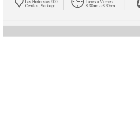
Las Hortensias 900
Lunes a Viernes
Cerrillos, Santiago
8:30am a 6:30pm