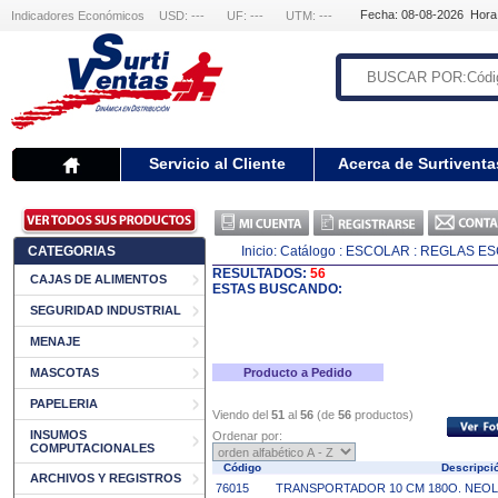
Fecha: 08-08-2026 Hora
Indicadores Económicos
USD: ---
UF: ---
UTM: ---
Servicio al Cliente
Acerca de Surtiventa
CATEGORIAS
Inicio:
Catálogo
: ESCOLAR
: REGLAS E
RESULTADOS:
56
CAJAS DE ALIMENTOS
ESTAS BUSCANDO:
SEGURIDAD INDUSTRIAL
MENAJE
MASCOTAS
Producto a Pedido
PAPELERIA
Viendo del
51
al
56
(de
56
productos)
INSUMOS
Ordenar por:
COMPUTACIONALES
Código
Descripc
ARCHIVOS Y REGISTROS
76015
TRANSPORTADOR 10 CM 180O. NEOLI