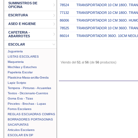
SUMINISTROS DE
78524
TRANSPORTADOR 10 CM 180O. TRA
OFICINA
77132
TRANSPORTADOR 10 CM 180O. TRA
ESCRITURA
86006
TRANSPORTADOR 10 CM 360O. HUM
ASEO E HIGIENE
78525
TRANSPORTADOR 10 CM 360O. TRA
CAFETERIA -
86014
TRANSPORTADOR 360O. 10CM NEOLI
ABARROTES
ESCOLAR
Jugueteria
LISTAS ESCOLARES
Maqueteria
Viendo del
51
al
56
(de
56
productos)
Mochilas y Estuches
Papeleria Escolar
Plasticina-Masa-arcilla-Greda
Lapiz Scripto
Tempera - Pinturas - Acuarelas
Textos - Diccionario-Cuentos
Goma Eva - Tizas
Pinceles - Brochas - Lupas
Forros Escolares
REGLAS ESCUADRAS COMPAS
BORRADORES PORTAGOMAS
SACAPUNTAS
Articulos Escolares
ESCOLAR EN DP