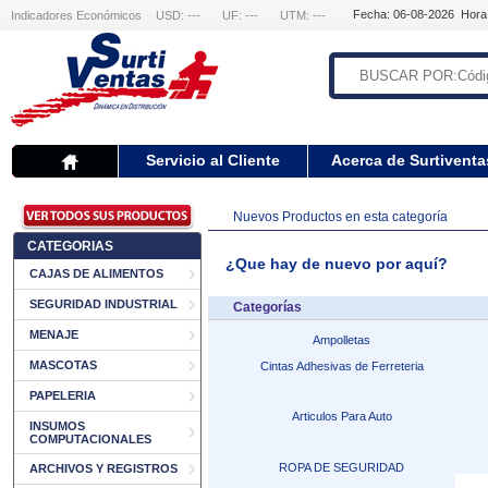
Fecha: 06-08-2026 Hora
Indicadores Económicos
USD: ---
UF: ---
UTM: ---
Servicio al Cliente
Acerca de Surtiventa
Nuevos Productos en esta categoría
CATEGORIAS
¿Que hay de nuevo por aquí?
CAJAS DE ALIMENTOS
SEGURIDAD INDUSTRIAL
Categorías
MENAJE
Ampolletas
MASCOTAS
Cintas Adhesivas de Ferreteria
PAPELERIA
Articulos Para Auto
INSUMOS
COMPUTACIONALES
ROPA DE SEGURIDAD
ARCHIVOS Y REGISTROS