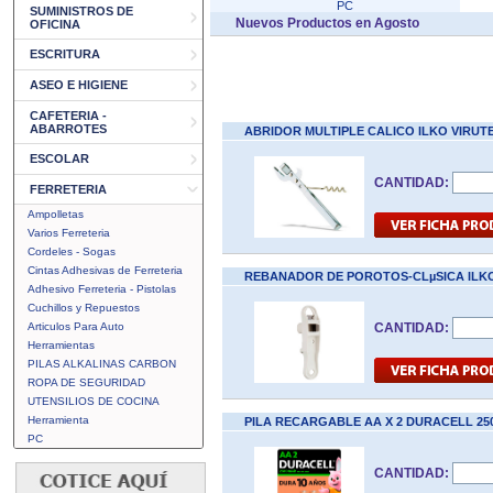
PC
SUMINISTROS DE
Nuevos Productos en Agosto
OFICINA
ESCRITURA
ASEO E HIGIENE
CAFETERIA -
ABARROTES
ABRIDOR MULTIPLE CALICO ILKO VIRUT
ESCOLAR
CANTIDAD:
FERRETERIA
Ampolletas
Varios Ferreteria
Cordeles - Sogas
Cintas Adhesivas de Ferreteria
REBANADOR DE POROTOS-CLµSICA ILK
Adhesivo Ferreteria - Pistolas
Cuchillos y Repuestos
Articulos Para Auto
CANTIDAD:
Herramientas
PILAS ALKALINAS CARBON
ROPA DE SEGURIDAD
UTENSILIOS DE COCINA
Herramienta
PILA RECARGABLE AA X 2 DURACELL 25
PC
CANTIDAD: