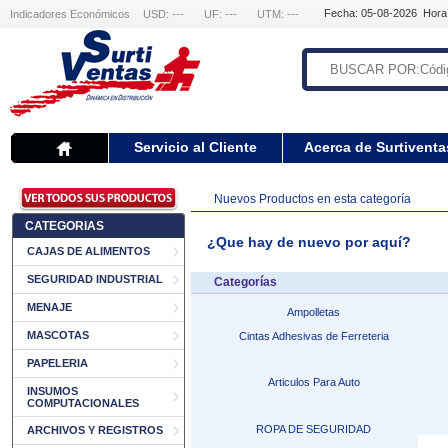
Fecha: 05-08-2026 Hora
Indicadores Económicos
USD: ---
UF: ---
UTM: ---
Servicio al Cliente
Acerca de Surtiventa
Nuevos Productos en esta categoría
CATEGORIAS
¿Que hay de nuevo por aquí?
CAJAS DE ALIMENTOS
SEGURIDAD INDUSTRIAL
Categorías
MENAJE
Ampolletas
MASCOTAS
Cintas Adhesivas de Ferreteria
PAPELERIA
Articulos Para Auto
INSUMOS
COMPUTACIONALES
ROPA DE SEGURIDAD
ARCHIVOS Y REGISTROS