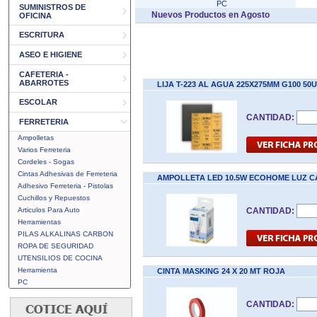
PC
SUMINISTROS DE
Nuevos Productos en Agosto
OFICINA
ESCRITURA
ASEO E HIGIENE
CAFETERIA -
ABARROTES
LIJA T-223 AL AGUA 225X275MM G100 5
ESCOLAR
CANTIDAD:
FERRETERIA
Ampolletas
Varios Ferreteria
Cordeles - Sogas
Cintas Adhesivas de Ferreteria
AMPOLLETA LED 10.5W ECOHOME LUZ CA
Adhesivo Ferreteria - Pistolas
Cuchillos y Repuestos
Articulos Para Auto
CANTIDAD:
Herramientas
PILAS ALKALINAS CARBON
ROPA DE SEGURIDAD
UTENSILIOS DE COCINA
Herramienta
CINTA MASKING 24 X 20 MT ROJA
PC
CANTIDAD: