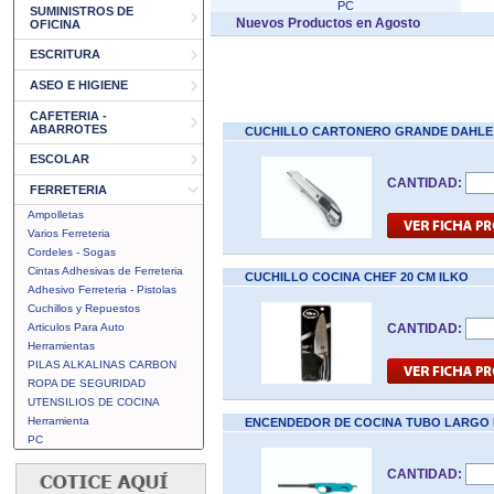
PC
SUMINISTROS DE
Nuevos Productos en Agosto
OFICINA
ESCRITURA
ASEO E HIGIENE
CAFETERIA -
ABARROTES
CUCHILLO CARTONERO GRANDE DAHLE
ESCOLAR
CANTIDAD:
FERRETERIA
Ampolletas
Varios Ferreteria
Cordeles - Sogas
Cintas Adhesivas de Ferreteria
CUCHILLO COCINA CHEF 20 CM ILKO
Adhesivo Ferreteria - Pistolas
Cuchillos y Repuestos
Articulos Para Auto
CANTIDAD:
Herramientas
PILAS ALKALINAS CARBON
ROPA DE SEGURIDAD
UTENSILIOS DE COCINA
Herramienta
ENCENDEDOR DE COCINA TUBO LARGO
PC
CANTIDAD: