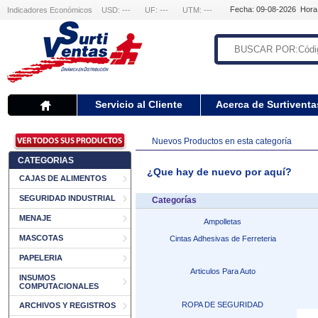
Fecha: 09-08-2026 Hora
Indicadores Económicos
USD: ---
UF: ---
UTM: ---
Servicio al Cliente
Acerca de Surtiventa
Nuevos Productos en esta categoría
CATEGORIAS
¿Que hay de nuevo por aquí?
CAJAS DE ALIMENTOS
SEGURIDAD INDUSTRIAL
Categorías
MENAJE
Ampolletas
MASCOTAS
Cintas Adhesivas de Ferreteria
PAPELERIA
Articulos Para Auto
INSUMOS
COMPUTACIONALES
ROPA DE SEGURIDAD
ARCHIVOS Y REGISTROS