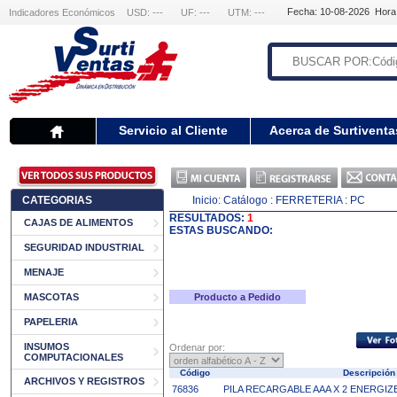
Fecha: 10-08-2026 Hora
Indicadores Económicos
USD: ---
UF: ---
UTM: ---
Servicio al Cliente
Acerca de Surtiventa
CATEGORIAS
Inicio:
Catálogo
: FERRETERIA
: PC
RESULTADOS:
1
CAJAS DE ALIMENTOS
ESTAS BUSCANDO:
SEGURIDAD INDUSTRIAL
MENAJE
MASCOTAS
Producto a Pedido
PAPELERIA
INSUMOS
Ordenar por:
COMPUTACIONALES
Código
Descripció
ARCHIVOS Y REGISTROS
76836
PILA RECARGABLE AAA X 2 ENERGIZ