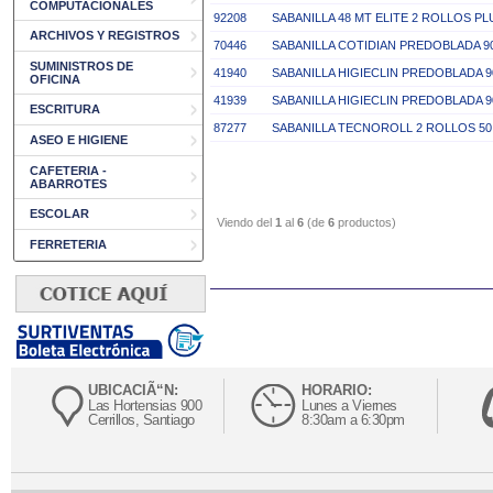
COMPUTACIONALES
92208
SABANILLA 48 MT ELITE 2 ROLLOS P
ARCHIVOS Y REGISTROS
70446
SABANILLA COTIDIAN PREDOBLADA 90
SUMINISTROS DE
41940
SABANILLA HIGIECLIN PREDOBLADA 
OFICINA
41939
SABANILLA HIGIECLIN PREDOBLADA 
ESCRITURA
87277
SABANILLA TECNOROLL 2 ROLLOS 50 
ASEO E HIGIENE
CAFETERIA -
ABARROTES
ESCOLAR
Viendo del
1
al
6
(de
6
productos)
FERRETERIA
UBICACIÃ“N:
HORARIO:
Las Hortensias 900
Lunes a Viernes
Cerrillos, Santiago
8:30am a 6:30pm