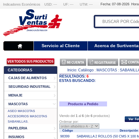
Fecha: 07-08-2026 Hora
Indicadores Económicos
USD: ---
UF: ---
UTM: ---
Servicio al Cliente
Acerca de Surtiventa
CATEGORIAS
Inicio:
Catálogo
: MASCOTAS
: SABANILL
RESULTADOS:
6
CAJAS DE ALIMENTOS
ESTAS BUSCANDO:
SEGURIDAD INDUSTRIAL
MENAJE
MASCOTAS
Producto a Pedido
ASEO MASCOTAS
Viendo del
1
al
6
(de
6
productos)
ACCESORIOS MASCOTAS
SABANILLAS.
Ordenar por:
PAPELERIA
Código
Descripció
98399
SABANILLA 2 ROLLOS (50 CMS X 10
INSUMOS