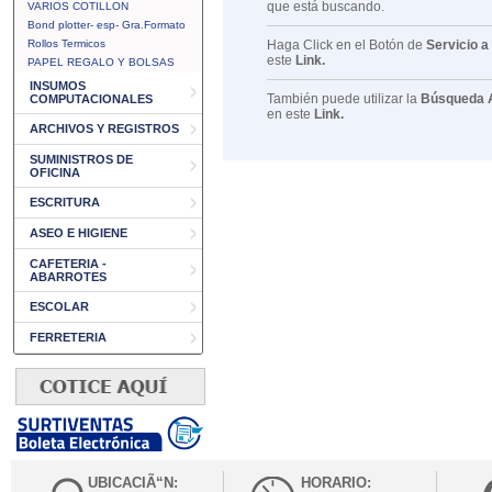
que está buscando.
VARIOS COTILLON
Bond plotter- esp- Gra.Formato
Rollos Termicos
Haga Click en el Botón de
Servicio a
este
Link.
PAPEL REGALO Y BOLSAS
INSUMOS
También puede utilizar la
Búsqueda 
COMPUTACIONALES
en este
Link.
ARCHIVOS Y REGISTROS
SUMINISTROS DE
OFICINA
ESCRITURA
ASEO E HIGIENE
CAFETERIA -
ABARROTES
ESCOLAR
FERRETERIA
UBICACIÃ“N:
HORARIO: