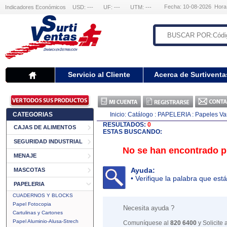
Fecha: 10-08-2026 Hora
Indicadores Económicos
USD: ---
UF: ---
UTM: ---
Servicio al Cliente
Acerca de Surtiventa
CATEGORIAS
Inicio:
Catálogo
: PAPELERIA
: Papeles Va
RESULTADOS:
0
CAJAS DE ALIMENTOS
ESTAS BUSCANDO:
SEGURIDAD INDUSTRIAL
No se han encontrado pr
MENAJE
Ayuda:
MASCOTAS
• Verifique la palabra que está
PAPELERIA
CUADERNOS Y BLOCKS
Papel Fotocopia
Necesita ayuda ?
Cartulinas y Cartones
Papel Aluminio-Alusa-Strech
Comuníquese al
820 6400
y Solicite