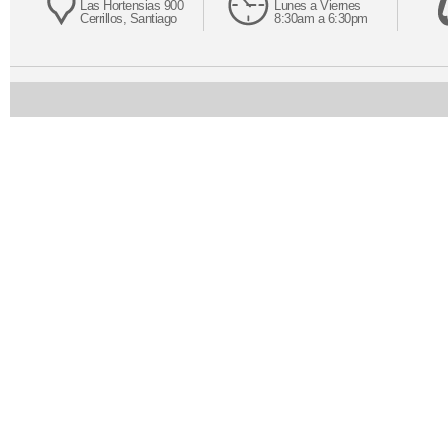
Las Hortensias 900
Lunes a Viernes
Cerrillos, Santiago
8:30am a 6:30pm