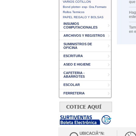
que
VARIOS COTILLON
Bond plotter- esp- Gra.Formato
Rollos Termicos
Haga
est
PAPEL REGALO Y BOLSAS
INSUMOS
Tamb
COMPUTACIONALES
en 
ARCHIVOS Y REGISTROS
SUMINISTROS DE
OFICINA
ESCRITURA
ASEO E HIGIENE
CAFETERIA -
ABARROTES
ESCOLAR
FERRETERIA
UBICACIÃ“N: