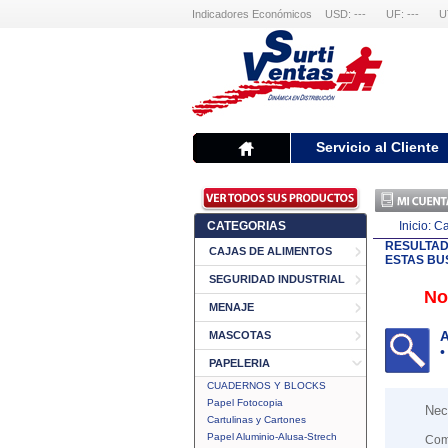
Indicadores Económicos
USD: ---
UF: ---
U
Servicio al Cliente
CATEGORIAS
Inicio:
Ca
RESULTA
CAJAS DE ALIMENTOS
ESTAS BU
SEGURIDAD INDUSTRIAL
No
MENAJE
A
MASCOTAS
•
PAPELERIA
CUADERNOS Y BLOCKS
Papel Fotocopia
Nec
Cartulinas y Cartones
Papel Aluminio-Alusa-Strech
Com