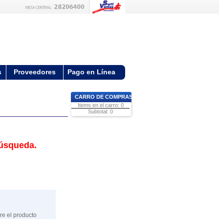
s
Proveedores
Pago en Línea
CARRO DE COMPRAS
Items en el carro: 0
Subtotal: 0
búsqueda.
re el producto