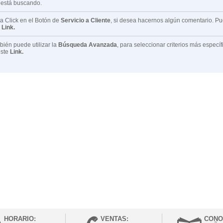
 está buscando.
 Click en el Botón de
Servicio a Cliente
, si desea hacernos algún comentario. P
e
Link.
ién puede utilizar la
Búsqueda Avanzada
, para seleccionar criterios más especí
este
Link.
HORARIO:
VENTAS:
CONO