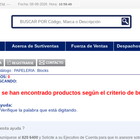
Fecha: 08-08-2026 Hora:
TM: ---
Acerca de Surtiventas
Fuerza de Ventas
Despacho
tálogo
: PAPELERIA
: Blocks
DOS:
0
SCANDO:
 se han encontrado productos según el criterio de 
yuda:
 Verifique la palabra que está digitando.
esita ayuda ?
uníquese al
820 6400
y Solicite a su Ejecutivo de Cuenta para que lo asesore sob