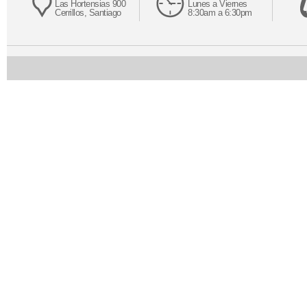
Las Hortensias 900
Lunes a Viernes
Cerrillos, Santiago
8:30am a 6:30pm