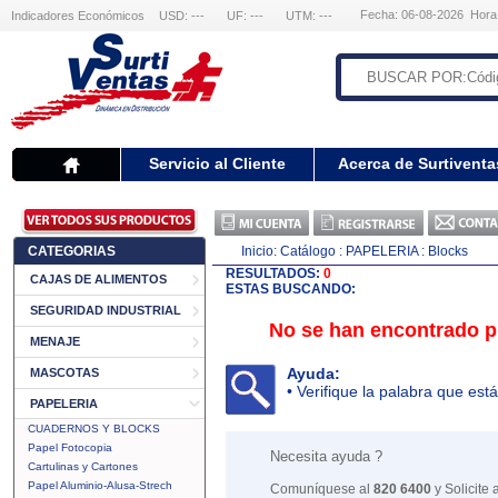
Fecha: 06-08-2026 Hora
Indicadores Económicos
USD: ---
UF: ---
UTM: ---
Servicio al Cliente
Acerca de Surtiventa
CATEGORIAS
Inicio:
Catálogo
: PAPELERIA
: Blocks
RESULTADOS:
0
CAJAS DE ALIMENTOS
ESTAS BUSCANDO:
SEGURIDAD INDUSTRIAL
No se han encontrado pr
MENAJE
Ayuda:
MASCOTAS
• Verifique la palabra que está
PAPELERIA
CUADERNOS Y BLOCKS
Papel Fotocopia
Necesita ayuda ?
Cartulinas y Cartones
Papel Aluminio-Alusa-Strech
Comuníquese al
820 6400
y Solicite