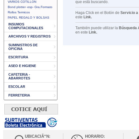
que está buscando.
VARIOS COTILLON
Bond plotter- esp- Gra.Formato
Rollos Termicos
Haga Click en el Botón de
Servicio a
este
Link.
PAPEL REGALO Y BOLSAS
INSUMOS
También puede utilizar la
Búsqueda 
COMPUTACIONALES
en este
Link.
ARCHIVOS Y REGISTROS
SUMINISTROS DE
OFICINA
ESCRITURA
ASEO E HIGIENE
CAFETERIA -
ABARROTES
ESCOLAR
FERRETERIA
UBICACIÃ“N:
HORARIO: