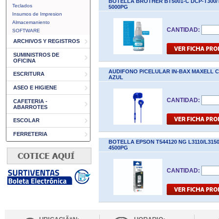
BOTELLA BROTHER BT5001-C DCP-T300/T
Teclados
5000PG
Insumos de Impresion
Almacemaniento
CANTIDAD:
SOFTWARE
ARCHIVOS Y REGISTROS
SUMINISTROS DE
OFICINA
AUDIFONO P/CELULAR IN-BAX MAXELL 
ESCRITURA
AZUL
ASEO E HIGIENE
CANTIDAD:
CAFETERIA -
ABARROTES
ESCOLAR
FERRETERIA
BOTELLA EPSON T544120 NG L3110/L315
4500PG
CANTIDAD: