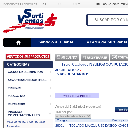
Fecha: 08-08-2026 Hora
Indicadores Económicos
USD: ---
UF: ---
UTM: ---
Servicio al Cliente
Acerca de Surtiventa
CATEGORIAS
Inicio:
Catálogo
: INSUMOS COMPUTACI
RESULTADOS:
2
CAJAS DE ALIMENTOS
ESTAS BUSCANDO:
SEGURIDAD INDUSTRIAL
MENAJE
MASCOTAS
Producto a Pedido
PAPELERIA
Viendo del
1
al
2
(de
2
productos)
INSUMOS
Ordenar por:
COMPUTACIONALES
Código
Descripci
Accesorios para Computacion
28331
TECLADO MAXELL USB BASICO KB-90
Memorias