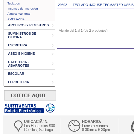
Teclados
29892
TECLADO+MOUSE TECMASTER USB BA
Insumos de Impresion
Almacemaniento
SOFTWARE
ARCHIVOS Y REGISTROS
Viendo del
1
al
2
(de
2
productos)
SUMINISTROS DE
OFICINA
ESCRITURA
ASEO E HIGIENE
CAFETERIA -
ABARROTES
ESCOLAR
FERRETERIA
UBICACIÃ“N:
HORARIO:
Las Hortensias 900
Lunes a Viernes
Cerrillos, Santiago
8:30am a 6:30pm