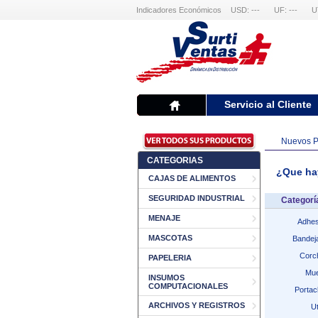
Indicadores Económicos
USD: ---
UF: ---
U
Servicio al Cliente
Nuevos Pr
CATEGORIAS
¿Que hay 
CAJAS DE ALIMENTOS
SEGURIDAD INDUSTRIAL
Categor
MENAJE
Adhes
MASCOTAS
Bandej
Corc
PAPELERIA
Mue
INSUMOS
COMPUTACIONALES
Portacl
ARCHIVOS Y REGISTROS
Ut