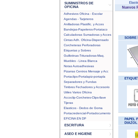
Elast
SUMINISTROS DE
OFICINA
Nuevos P
Adhesivos Oficina - Escolar
Agendas - Tarjeteros
Anilladoras Plastific. y Acces
Bandejas-Papeleros-Portataco
Calculadoras Sumadoras y Acces
SOBRE 
Cintas Adh. Oficina-Dispensado
Corcheteras Perforadoras
Etiquetas y Sobres
Guillotinas-Trituradoras-Maq.
Muebles - Linea Blanca
Notas Autoadhesivas
Pizarras Centros Mensaje y Acc
Portaclips-Portalapiz-portapla
ETIQUET
Separadores y Fundas
Timbres Fechadores y Accesorio
Utiles Varios Oficina
Accoclip-Corchetes-Clips-llave
Tijeras
Elasticos - Dedos de Goma
Portacredencial-Portadocumento
EFICINA EN DP
PAPEL 
DIAZOL
ESCRITURA
ASEO E HIGIENE