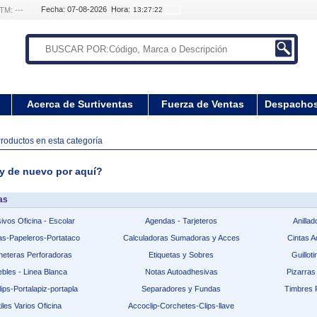
Fecha: 07-08-2026 Hora:
TM: ---
Acerca de Surtiventas
Fuerza de Ventas
Despacho
oductos en esta categoría
de nuevo por aquí?
ías
ivos Oficina - Escolar
Agendas - Tarjeteros
Anillad
as-Papeleros-Portataco
Calculadoras Sumadoras y Acces
Cintas A
heteras Perforadoras
Etiquetas y Sobres
Guillot
bles - Linea Blanca
Notas Autoadhesivas
Pizarras
ips-Portalapiz-portapla
Separadores y Fundas
Timbres 
iles Varios Oficina
Accoclip-Corchetes-Clips-llave