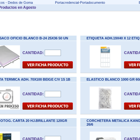
icos - Dedos de Goma
Portacredencial-Portadocumento
roductos en Agosto
SACO OFICIO BLANCO B-24 25X36 50 UN
ETIQUETA ADH.19X40 X 12 ETI
CANTIDAD:
CANTID
A TERMICA ADH. 70X100 BEIGE C/V 1S 1B
ELASTICO BLANCO 1000 GR 60
CANTIDAD:
CANTID
FOTOG. CARTA 20 HJ.BRILLANTE 120GR
CORCHETERA METALICA KANGAR
26/6
CANTIDAD:
CANTID