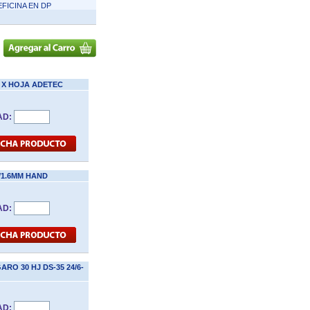
EFICINA EN DP
Q X HOJA ADETEC
AD:
/1.6MM HAND
AD:
O 30 HJ DS-35 24/6-
AD: