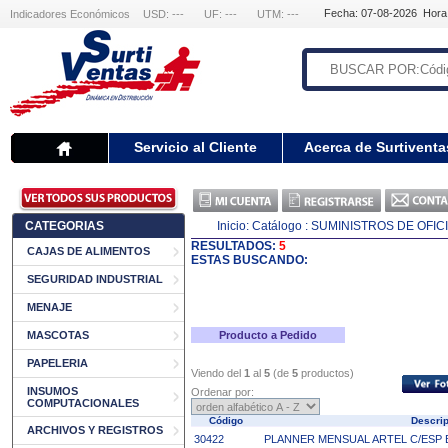
Fecha: 07-08-2026 Hora
Indicadores Económicos
USD: ---
UF: ---
UTM: ---
Servicio al Cliente
Acerca de Surtiventa
CATEGORIAS
Inicio:
Catálogo
: SUMINISTROS DE OFIC
RESULTADOS:
5
CAJAS DE ALIMENTOS
ESTAS BUSCANDO:
SEGURIDAD INDUSTRIAL
MENAJE
MASCOTAS
Producto a Pedido
PAPELERIA
Viendo del
1
al
5
(de
5
productos)
INSUMOS
Ordenar por:
COMPUTACIONALES
Código
Descri
ARCHIVOS Y REGISTROS
30422
PLANNER MENSUAL ARTEL C/ESP 