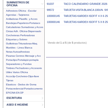
SUMINISTROS DE
91037
TACO CALENDARIO GRANDE 2026 
OFICINA
99572
TARJETA VISITA BLANCA 100UN. 9X5
Adhesivos Oficina - Escolar
Agendas - Tarjeteros
100000145
TARJETAS KARDEX ISOFIT 4 X 6 2
Anilladoras Plastific. y Acces
100000146
TARJETAS KARDEX ISOFIT 5 X 8 2
Bandejas-Papeleros-Portataco
Calculadoras Sumadoras y Acces
Cintas Adh. Oficina-Dispensado
Corcheteras Perforadoras
Etiquetas y Sobres
Viendo del
1
al
5
(de
5
productos)
Guillotinas-Trituradoras-Maq.
Muebles - Linea Blanca
Notas Autoadhesivas
Pizarras Centros Mensaje y Acc
Portaclips-Portalapiz-portapla
Separadores y Fundas
Timbres Fechadores y Accesorio
Utiles Varios Oficina
Accoclip-Corchetes-Clips-llave
Tijeras
Elasticos - Dedos de Goma
Portacredencial-Portadocumento
EFICINA EN DP
ESCRITURA
ASEO E HIGIENE