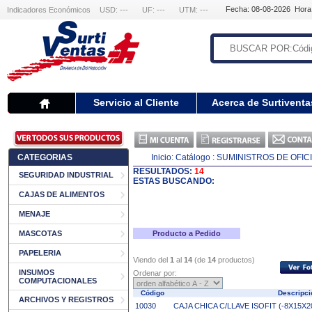
Fecha: 08-08-2026 Hora
Indicadores Económicos
USD: ---
UF: ---
UTM: ---
Servicio al Cliente
Acerca de Surtiventa
CATEGORIAS
Inicio:
Catálogo
: SUMINISTROS DE OFIC
RESULTADOS:
14
SEGURIDAD INDUSTRIAL
ESTAS BUSCANDO:
CAJAS DE ALIMENTOS
MENAJE
MASCOTAS
Producto a Pedido
PAPELERIA
Viendo del
1
al
14
(de
14
productos)
INSUMOS
Ordenar por:
COMPUTACIONALES
Código
Descripc
ARCHIVOS Y REGISTROS
10030
CAJA CHICA C/LLAVE ISOFIT (-8X15X20