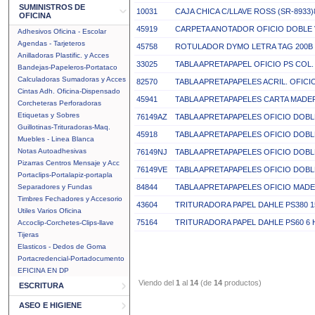
SUMINISTROS DE
10031
CAJA CHICA C/LLAVE ROSS (SR-8933)
OFICINA
45919
CARPETA ANOTADOR OFICIO DOBLE 
Adhesivos Oficina - Escolar
Agendas - Tarjeteros
45758
ROTULADOR DYMO LETRA TAG 200B
Anilladoras Plastific. y Acces
33025
TABLA APRETAPAPEL OFICIO PS COL
Bandejas-Papeleros-Portataco
Calculadoras Sumadoras y Acces
82570
TABLA APRETAPAPELES ACRIL. OFIC
Cintas Adh. Oficina-Dispensado
45941
TABLA APRETAPAPELES CARTA MADE
Corcheteras Perforadoras
Etiquetas y Sobres
76149AZ
TABLA APRETAPAPELES OFICIO DOBLE
Guillotinas-Trituradoras-Maq.
45918
TABLA APRETAPAPELES OFICIO DOBLE
Muebles - Linea Blanca
Notas Autoadhesivas
76149NJ
TABLA APRETAPAPELES OFICIO DOBL
Pizarras Centros Mensaje y Acc
76149VE
TABLA APRETAPAPELES OFICIO DOBL
Portaclips-Portalapiz-portapla
Separadores y Fundas
84844
TABLA APRETAPAPELES OFICIO MAD
Timbres Fechadores y Accesorio
43604
TRITURADORA PAPEL DAHLE PS380 1
Utiles Varios Oficina
75164
TRITURADORA PAPEL DAHLE PS60 6 H
Accoclip-Corchetes-Clips-llave
Tijeras
Elasticos - Dedos de Goma
Portacredencial-Portadocumento
EFICINA EN DP
Viendo del
1
al
14
(de
14
productos)
ESCRITURA
ASEO E HIGIENE