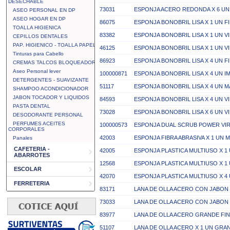
DESECHABLE
73031
ESPONJA ACERO REDONDA X 6 UN
ASEO PERSONAL EN DP
ASEO HOGAR EN DP
86075
ESPONJA BONOBRIL LISA X 1 UN F
TOALLA HIGIENICA
83382
ESPONJA BONOBRIL LISA X 1 UN V
CEPILLOS DENTALES
PAP. HIGIENICO - TOALLA PAPEL
46125
ESPONJA BONOBRIL LISA X 1 UN V
Tinturas para Cabello
86923
ESPONJA BONOBRIL LISA X 4 UN F
CREMAS TALCOS BLOQUEADOR
Aseo Personal lever
100000871
ESPONJA BONOBRIL LISA X 4 UN I
DETERGENTES - SUAVIZANTE
51117
ESPONJA BONOBRIL LISA X 4 UN 
SHAMPOO ACONDICIONADOR
JABON TOCADOR Y LIQUIDOS
84593
ESPONJA BONOBRIL LISA X 4 UN V
PASTA DENTAL
73028
ESPONJA BONOBRIL LISA X 6 UN V
DESODORANTE PERSONAL
PERFUMES ACEITES
100000573
ESPONJA DUAL SCRUB POWER VI
CORPORALES
42003
ESPONJA FIBRA ABRASIVA X 1 UN 
Panales
CAFETERIA -
42005
ESPONJA PLASTICA MULTIUSO X 1
ABARROTES
12568
ESPONJA PLASTICA MULTIUSO X 1 
ESCOLAR
42070
ESPONJA PLASTICA MULTIUSO X 4 
FERRETERIA
83171
LANA DE OLLA ACERO CON JABON 
73033
LANA DE OLLA ACERO CON JABON 
83977
LANA DE OLLA ACERO GRANDE FIN
51107
LANA DE OLLA ACERO X 1 UN GRA