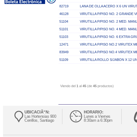
82719
LANA DE OLLA ACERO X 6 UN VIRU
46128
VIRUTILLA P/PISO NO. 2 GRANDE V
51104
VIRUTILLA P/PISO NO. 2 MED. MAN
51101
VIRUTILLA P/PISO NO. 4 MED. MA
51103
VIRUTILLA P/PISO NO. 6 EXTRA G
12471
VIRUTILLA P/PISO NO.2 VIRUTEX M
83949
VIRUTILLA P/PISO NO.4 VIRUTEX 
51109
VIRUTILLA ROLLO S/JABON X 12 
Viendo del
1
al
45
(de
45
productos)
UBICACIÃ“N:
HORARIO:
Las Hortensias 900
Lunes a Viernes
Cerrillos, Santiago
8:30am a 6:30pm