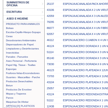
SUMINISTROS DE
25137
ESPONJA ACANALADA PACK AHORR
OFICINA
43106
ESPONJA ACANALADA X 2 UN VIR
ESCRITURA
42059
ESPONJA ACANALADA X 3 UN AILE
ASEO E HIGIENE
79295
ESPONJA ACANALADA X 3 UN VIRU
PRODUCTO PARA ANIMALES
86077
ESPONJA ACANALADA X 4 UN FIBR
Bolsas
Escoba-Cepillo-Hisopo-Sopapo
92057
ESPONJA ACANALADA X 4 UN VIRU
Ceras
46112
ESPONJA ACERO C/JABON X 4 UN
Desodorantes Ambientales
Dispensadores de Papel.
46124
ESPONJA ACERO DORADA X 1 UN 
Limpiadores y Desinfectantes
51114
ESPONJA ACERO DORADA X 3 UN 
Insecticidas
Panales - Panuelos
85140
ESPONJA ACERO DORADA X 3 UN 
Aseo Personal - Perfumeria
73030
ESPONJA ACERO DORADA X 6 UN 
Papel Hig. Tissue - Toallas
Esponjas
46123
ESPONJA ACERO PLATEADA X 12U
Fosforos-Velas-Encendedores
73793
ESPONJA ACERO PLATEADA X 1UN
Guantes - Mascarillas - Parche
Productos Desechables
43104
ESPONJA ACERO PLATEADA X 3 UN
Betun
25057
ESPONJA ACERO PLATEADA X 3UN
Productos De Envolver
Mopas y Traperos
43124
ESPONJA ACERO REDONDA EXTRA
Panos
51112
ESPONJA ACERO REDONDA X 1 UN
Maquinas De Afeitar
ARTICULOS PLASTICOS
12438
ESPONJA ACERO REDONDA X 1 UN