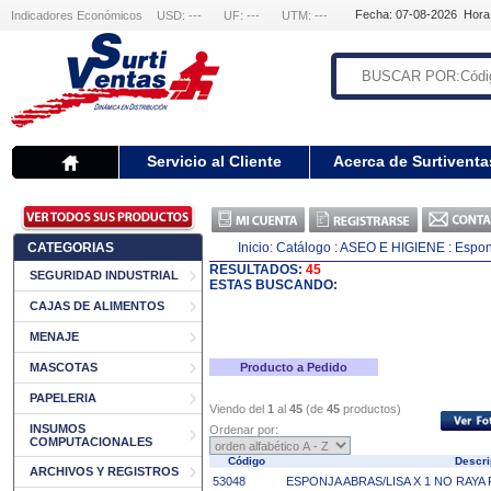
Fecha: 07-08-2026 Hora
Indicadores Económicos
USD: ---
UF: ---
UTM: ---
Servicio al Cliente
Acerca de Surtiventa
CATEGORIAS
Inicio:
Catálogo
: ASEO E HIGIENE
: Espo
RESULTADOS:
45
SEGURIDAD INDUSTRIAL
ESTAS BUSCANDO:
CAJAS DE ALIMENTOS
MENAJE
MASCOTAS
Producto a Pedido
PAPELERIA
Viendo del
1
al
45
(de
45
productos)
INSUMOS
Ordenar por:
COMPUTACIONALES
Código
Descri
ARCHIVOS Y REGISTROS
53048
ESPONJA ABRAS/LISA X 1 NO RAYA