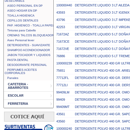
DESECHABLE
100000440
DETERGENTE LIQUIDO 3 LT AILED
ASEO PERSONAL EN DP
ASEO HOGAR EN DP
43593
DETERGENTE LIQUIDO 3 LT IGENIX
TOALLA HIGIENICA
43796
DETERGENTE LIQUIDO 3 LT IMPEK
CEPILLOS DENTALES
PAP. HIGIENICO - TOALLA PAPEL
42253
DETERGENTE LIQUIDO 3 LT VIRGIN
Tinturas para Cabello
71672AZ
DETERGENTE LIQUIDO 5 LT DOÑA F
CREMAS TALCOS BLOQUEADOR
Aseo Personal lever
71673CE
DETERGENTE LIQUIDO 5 LT DOÑA 
DETERGENTES - SUAVIZANTE
71672VE
DETERGENTE LIQUIDO 5 LT DOÑA 
SHAMPOO ACONDICIONADOR
JABON TOCADOR Y LIQUIDOS
76886
DETERGENTE LIQUIDO 5 LT TREME
PASTA DENTAL
100000239
DETERGENTE POLVO 400 GR ULTR
DESODORANTE PERSONAL
PERFUMES ACEITES
75651
DETERGENTE POLVO 400 GR. ARI
CORPORALES
77712FL
DETERGENTE POLVO 400 GR. DER
Panales
CAFETERIA -
77712LI
DETERGENTE POLVO 400 GR. DER
ABARROTES
99409LM
DETERGENTE POLVO 400 GR. OMO
ESCOLAR
99409
DETERGENTE POLVO 400 GR. OMO
FERRETERIA
99409MT
DETERGENTE POLVO 400 GR. OMO 
43561
DETERGENTE POLVO 440 GR. SAPO
43560
DETERGENTE POLVO 440 GR. SAPO
100000240
DETERGENTE POLVO 800 GR ULTR