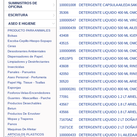
SUMINISTROS DE
100001008
DETERGENTE CAPSULA AILEDA SA
OFICINA
35306
DETERGENTE LIQUIDO 400 ML OM
ESCRITURA
100000547
DETERGENTE LIQUIDO 450 ML VIRG
ASEO E HIGIENE
100000439
DETERGENTE LIQUIDO 500 ML AILED
PRODUCTO PARA ANIMALES
43408
DETERGENTE LIQUIDO 500 ML IGE
Bolsas
Escoba-Cepillo-Hisopo-Sopapo
43515
DETERGENTE LIQUIDO 500 ML OMO 
Ceras
100000895
DETERGENTE LIQUIDO 500 ML OMO 
Desodorantes Ambientales
Dispensadores de Papel.
43515PS
DETERGENTE LIQUIDO 500 ML OMO 
Limpiadores y Desinfectantes
43608
DETERGENTE LIQUIDO 500 ML RINS
Insecticidas
Panales - Panuelos
42050
DETERGENTE LIQUIDO 500 ML RI
Aseo Personal - Perfumeria
30520
DETERGENTE LIQUIDO 800 ML ARI
Papel Hig. Tissue - Toallas
Esponjas
100000281
DETERGENTE LIQUIDO 800 ML OMO
Fosforos-Velas-Encendedores
77091
DETERGENTE LIQUIDO 1.2 LT ARIE
Guantes - Mascarillas - Parche
Productos Desechables
43567
DETERGENTE LIQUIDO 1.8 LT ARIE
Betun
43566
DETERGENTE LIQUIDO 1.8 LT ARIE
Productos De Envolver
Mopas y Traperos
71670AZ
DETERGENTE LIQUIDO 2 LT DOÑA F
Panos
71671CE
DETERGENTE LIQUIDO 2 LT DOÑA 
Maquinas De Afeitar
ARTICULOS PLASTICOS
100000433
DETERGENTE LIQUIDO 3 L AILEDA 