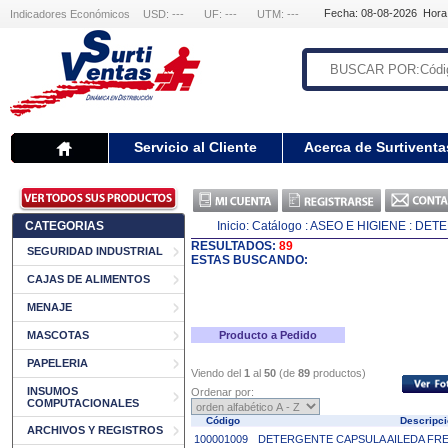
Fecha: 08-08-2026 Hora
Indicadores Económicos
USD: ---
UF: ---
UTM: ---
Servicio al Cliente
Acerca de Surtiventa
CATEGORIAS
Inicio:
Catálogo
: ASEO E HIGIENE
: DET
RESULTADOS:
89
SEGURIDAD INDUSTRIAL
ESTAS BUSCANDO:
CAJAS DE ALIMENTOS
MENAJE
MASCOTAS
Producto a Pedido
PAPELERIA
Viendo del
1
al
50
(de
89
productos)
INSUMOS
Ordenar por:
COMPUTACIONALES
Código
Descripc
ARCHIVOS Y REGISTROS
100001009
DETERGENTE CAPSULA AILEDA FRES