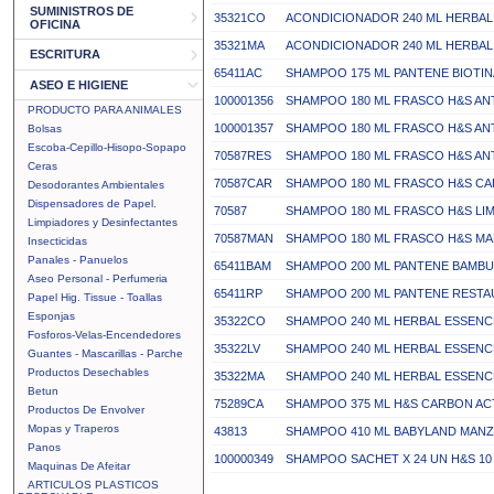
SUMINISTROS DE
35321CO
ACONDICIONADOR 240 ML HERBA
OFICINA
35321MA
ACONDICIONADOR 240 ML HERBA
ESCRITURA
65411AC
SHAMPOO 175 ML PANTENE BIOTIN
ASEO E HIGIENE
100001356
SHAMPOO 180 ML FRASCO H&S AN
PRODUCTO PARA ANIMALES
100001357
SHAMPOO 180 ML FRASCO H&S AN
Bolsas
Escoba-Cepillo-Hisopo-Sopapo
70587RES
SHAMPOO 180 ML FRASCO H&S AN
Ceras
70587CAR
SHAMPOO 180 ML FRASCO H&S C
Desodorantes Ambientales
Dispensadores de Papel.
70587
SHAMPOO 180 ML FRASCO H&S LI
Limpiadores y Desinfectantes
70587MAN
SHAMPOO 180 ML FRASCO H&S M
Insecticidas
Panales - Panuelos
65411BAM
SHAMPOO 200 ML PANTENE BAMBU
Aseo Personal - Perfumeria
65411RP
SHAMPOO 200 ML PANTENE REST
Papel Hig. Tissue - Toallas
Esponjas
35322CO
SHAMPOO 240 ML HERBAL ESSEN
Fosforos-Velas-Encendedores
35322LV
SHAMPOO 240 ML HERBAL ESSENC
Guantes - Mascarillas - Parche
Productos Desechables
35322MA
SHAMPOO 240 ML HERBAL ESSEN
Betun
75289CA
SHAMPOO 375 ML H&S CARBON AC
Productos De Envolver
Mopas y Traperos
43813
SHAMPOO 410 ML BABYLAND MANZ
Panos
100000349
SHAMPOO SACHET X 24 UN H&S 10
Maquinas De Afeitar
ARTICULOS PLASTICOS