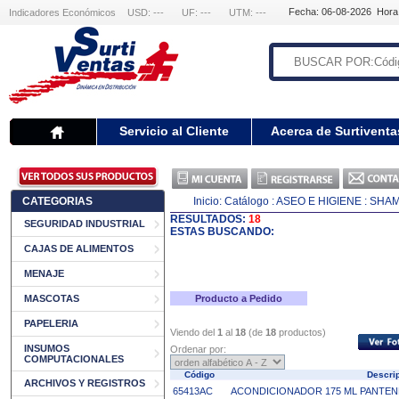
Fecha: 06-08-2026 Hora
Indicadores Económicos
USD: ---
UF: ---
UTM: ---
Servicio al Cliente
Acerca de Surtiventa
CATEGORIAS
Inicio:
Catálogo
: ASEO E HIGIENE
: SHA
RESULTADOS:
18
SEGURIDAD INDUSTRIAL
ESTAS BUSCANDO:
CAJAS DE ALIMENTOS
MENAJE
MASCOTAS
Producto a Pedido
PAPELERIA
Viendo del
1
al
18
(de
18
productos)
INSUMOS
Ordenar por:
COMPUTACIONALES
Código
Descri
ARCHIVOS Y REGISTROS
65413AC
ACONDICIONADOR 175 ML PANTENE