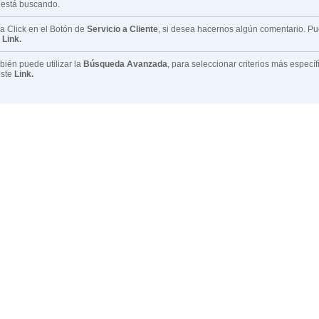
 está buscando.
 Click en el Botón de
Servicio a Cliente
, si desea hacernos algún comentario. P
e
Link.
ién puede utilizar la
Búsqueda Avanzada
, para seleccionar criterios más especí
este
Link.