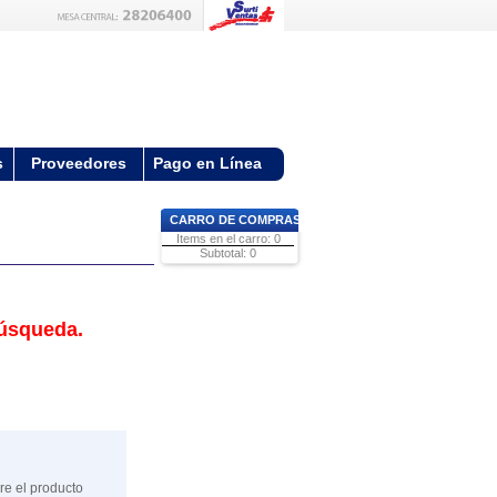
s
Proveedores
Pago en Línea
CARRO DE COMPRAS
Items en el carro: 0
Subtotal: 0
búsqueda.
re el producto