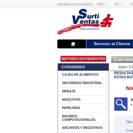
Indicadores Económicos
USD: ---
UF: ---
U
Servicio al Cliente
CATEGORIAS
Inicio:
Ca
RESULTA
CAJAS DE ALIMENTOS
ESTAS BU
SEGURIDAD INDUSTRIAL
No
MENAJE
A
MASCOTAS
•
PAPELERIA
INSUMOS
COMPUTACIONALES
Nec
ARCHIVOS Y REGISTROS
Com