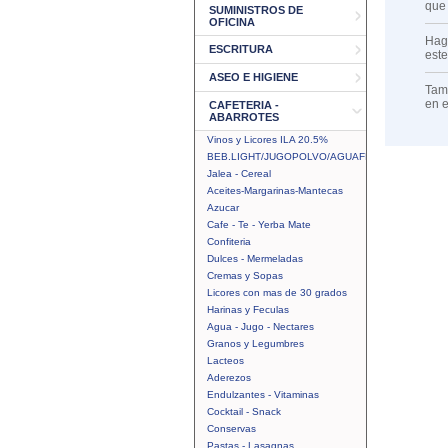
que
SUMINISTROS DE
OFICINA
Haga
ESCRITURA
est
ASEO E HIGIENE
Tamb
en 
CAFETERIA -
ABARROTES
Vinos y Licores ILA 20.5%
BEB.LIGHT/JUGOPOLVO/AGUAFRUTAL
Jalea - Cereal
Aceites-Margarinas-Mantecas
Azucar
Cafe - Te - Yerba Mate
Confiteria
Dulces - Mermeladas
Cremas y Sopas
Licores con mas de 30 grados
Harinas y Feculas
Agua - Jugo - Nectares
Granos y Legumbres
Lacteos
Aderezos
Endulzantes - Vitaminas
Cocktail - Snack
Conservas
Pastas - Lasagnas