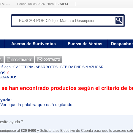
Fecha: 08-08-2026 Hora:
TM: ---
Acerca de Surtiventas
Fuerza de Ventas
Despacho
tálogo
: CAFETERIA - ABARROTES
: BEBIDA ENE SIN AZUCAR
DOS:
0
SCANDO:
 se han encontrado productos según el criterio de 
yuda:
 Verifique la palabra que está digitando.
esita ayuda ?
uníquese al
820 6400
y Solicite a su Ejecutivo de Cuenta para que lo asesore sob