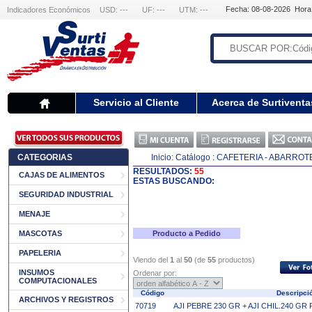
Fecha: 08-08-2026 Hora
Indicadores Económicos
USD: ---
UF: ---
UTM: ---
Servicio al Cliente
Acerca de Surtiventa
CATEGORIAS
Inicio:
Catálogo
: CAFETERIA - ABARROT
RESULTADOS:
55
CAJAS DE ALIMENTOS
ESTAS BUSCANDO:
SEGURIDAD INDUSTRIAL
MENAJE
MASCOTAS
Producto a Pedido
PAPELERIA
Viendo del
1
al
50
(de
55
productos)
INSUMOS
Ordenar por:
COMPUTACIONALES
Código
Descripc
ARCHIVOS Y REGISTROS
70719
AJI PEBRE 230 GR + AJI CHIL.240 G