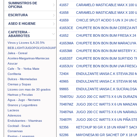
SUMINISTROS DE
41657
CARAMELO MASTICABLE MAX X 100 
OFICINA
41658
CARAMELO MASTICABLE MAX X 100 
ESCRITURA
41659
CHICLE SPLOT ACIDO 5 UN X 24 UN
ASEO E HIGIENE
41653CE
CHUPETE BON BON BUM CEREZA INT
CAFETERIA -
41652
CHUPETE BON BON BUM FRESA X 24
ABARROTES
Vinos y Licores ILA 20.5%
41653MA
CHUPETE BON BON BUM MARACUYA 
BEB.LIGHT/JUGOPOLVO/AGUAFRUTAL
41653MI
CHUPETE BON BON BUM MISTERY X 
Jalea - Cereal
Aceites-Margarinas-Mantecas
41653ST
CHUPETE BON BON BUM SURTIDO T
Azucar
41653UV
CHUPETE BON BON BUM UVA FRESCA
Cafe - Te - Yerba Mate
72404
ENDULZANTE IANSA C.K STEVIA 250 M
Confiteria
Dulces - Mermeladas
40965
ENDULZANTE IANSA C.K STEVIA 90 ML
Cremas y Sopas
99865
ENDULZANTE IANSA C.K SUCRALOSA 
Licores con mas de 30 grados
Harinas y Feculas
70487DU
JUGO 200 CC WATTS X 6 UN DURAZN
Agua - Jugo - Nectares
70487MZ
JUGO 200 CC WATTS X 6 UN MANZAN
Granos y Legumbres
Lacteos
70487NA
JUGO 200 CC WATTS X 6 UN NARANJ
Aderezos
70487PI
JUGO 200 CC WATTS X 6 UN PIÑA ST
Endulzantes - Vitaminas
Cocktail - Snack
92356
KETCHUP 90 GR X 18 UN KRAFT SAC
Conservas
92286
MAYONESA 90 GR SACHET DP X 18 U
Pastas - Lasagnas