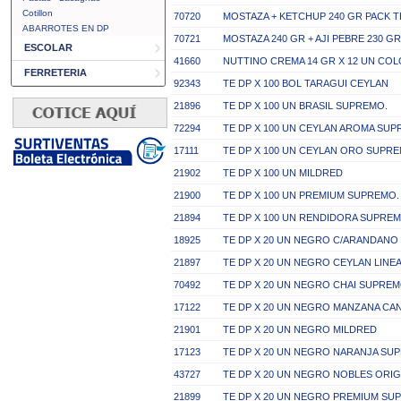
Cotillon
70720
MOSTAZA + KETCHUP 240 GR PACK 
ABARROTES EN DP
70721
MOSTAZA 240 GR + AJI PEBRE 230 G
ESCOLAR
41660
NUTTINO CREMA 14 GR X 12 UN CO
FERRETERIA
92343
TE DP X 100 BOL TARAGUI CEYLAN
21896
TE DP X 100 UN BRASIL SUPREMO.
72294
TE DP X 100 UN CEYLAN AROMA SU
17111
TE DP X 100 UN CEYLAN ORO SUPRE
21902
TE DP X 100 UN MILDRED
21900
TE DP X 100 UN PREMIUM SUPREMO.
21894
TE DP X 100 UN RENDIDORA SUPREM
18925
TE DP X 20 UN NEGRO C/ARANDANO
21897
TE DP X 20 UN NEGRO CEYLAN LIN
70492
TE DP X 20 UN NEGRO CHAI SUPREM
17122
TE DP X 20 UN NEGRO MANZANA CA
21901
TE DP X 20 UN NEGRO MILDRED
17123
TE DP X 20 UN NEGRO NARANJA SU
43727
TE DP X 20 UN NEGRO NOBLES ORI
21899
TE DP X 20 UN NEGRO PREMIUM SU