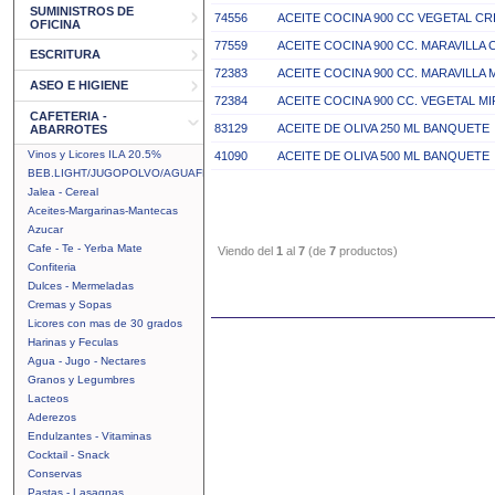
SUMINISTROS DE
74556
ACEITE COCINA 900 CC VEGETAL CR
OFICINA
77559
ACEITE COCINA 900 CC. MARAVILLA 
ESCRITURA
72383
ACEITE COCINA 900 CC. MARAVILLA
ASEO E HIGIENE
72384
ACEITE COCINA 900 CC. VEGETAL M
CAFETERIA -
83129
ACEITE DE OLIVA 250 ML BANQUETE
ABARROTES
Vinos y Licores ILA 20.5%
41090
ACEITE DE OLIVA 500 ML BANQUETE
BEB.LIGHT/JUGOPOLVO/AGUAFRUTAL
Jalea - Cereal
Aceites-Margarinas-Mantecas
Azucar
Cafe - Te - Yerba Mate
Viendo del
1
al
7
(de
7
productos)
Confiteria
Dulces - Mermeladas
Cremas y Sopas
Licores con mas de 30 grados
Harinas y Feculas
Agua - Jugo - Nectares
Granos y Legumbres
Lacteos
Aderezos
Endulzantes - Vitaminas
Cocktail - Snack
Conservas
Pastas - Lasagnas