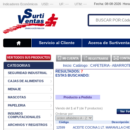
Fecha: 08-08-2026 Hora
Indicadores Económicos
USD: ---
UF: ---
UTM: ---
Servicio al Cliente
Acerca de Surtiventa
CATEGORIAS
Inicio:
Catálogo
: CAFETERIA - ABARROT
RESULTADOS:
7
SEGURIDAD INDUSTRIAL
ESTAS BUSCANDO:
CAJAS DE ALIMENTOS
MENAJE
MASCOTAS
Producto a Pedido
PAPELERIA
Viendo del
1
al
7
(de
7
productos)
INSUMOS
Ordenar por:
COMPUTACIONALES
Código
Descripció
ARCHIVOS Y REGISTROS
12599
ACEITE COCINA 1 LT. MARAVILLA CH