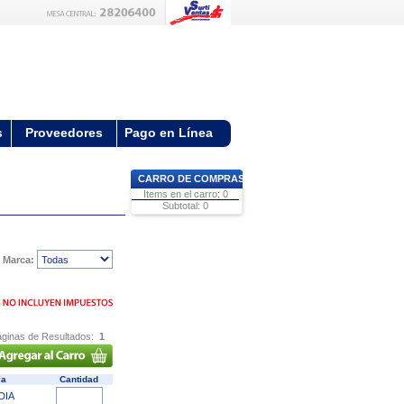
s
Proveedores
Pago en Línea
CARRO DE COMPRAS
Items en el carro: 0
Subtotal: 0
Marca:
ginas de Resultados:
1
ca
Cantidad
DIA