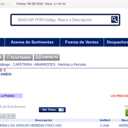
Fecha: 08-08-2026 Hora:
TM: ---
Acerca de Surtiventas
Fuerza de Ventas
Despacho
tálogo
: CAFETERIA - ABARROTES
: Harinas y Feculas
S:
5
CANDO:
 a Pedido
5
(de
5
productos)
Pá
Descripción
Un/Med
Mar
RINA 1 KG S/POLVO HEREDIA TODO USO
1 Unid.
HERE