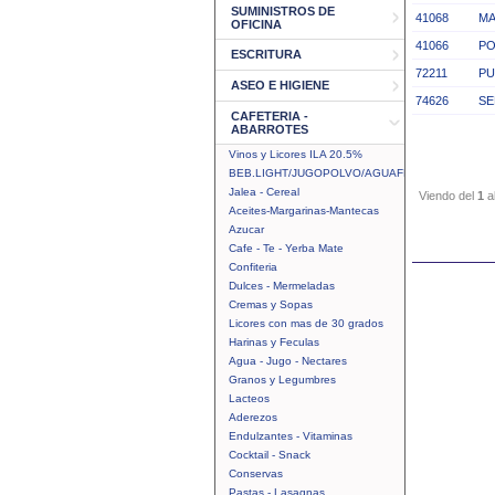
SUMINISTROS DE
41068
MA
OFICINA
41066
PO
ESCRITURA
72211
PU
ASEO E HIGIENE
74626
SE
CAFETERIA -
ABARROTES
Vinos y Licores ILA 20.5%
BEB.LIGHT/JUGOPOLVO/AGUAFRUTAL
Jalea - Cereal
Viendo del
1
a
Aceites-Margarinas-Mantecas
Azucar
Cafe - Te - Yerba Mate
Confiteria
Dulces - Mermeladas
Cremas y Sopas
Licores con mas de 30 grados
Harinas y Feculas
Agua - Jugo - Nectares
Granos y Legumbres
Lacteos
Aderezos
Endulzantes - Vitaminas
Cocktail - Snack
Conservas
Pastas - Lasagnas