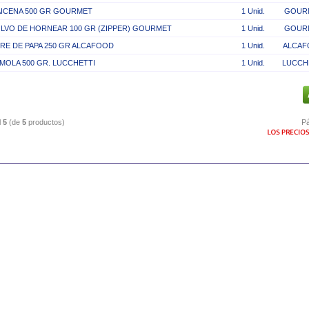
ICENA 500 GR GOURMET
1 Unid.
GOUR
LVO DE HORNEAR 100 GR (ZIPPER) GOURMET
1 Unid.
GOUR
RE DE PAPA 250 GR ALCAFOOD
1 Unid.
ALCAF
MOLA 500 GR. LUCCHETTI
1 Unid.
LUCCH
l
5
(de
5
productos)
Pá