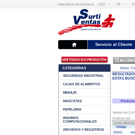
Indicadores Económicos
USD: ---
UF: ---
U
Servicio al Cliente
CATEGORIAS
Inicio:
Ca
RESULTADO
SEGURIDAD INDUSTRIAL
ESTAS BUS
CAJAS DE ALIMENTOS
MENAJE
MASCOTAS
Producto
PAPELERIA
Viendo del
1
al
INSUMOS
Ordenar por:
COMPUTACIONALES
Código
ARCHIVOS Y REGISTROS
92542
HA