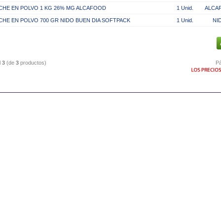
CHE EN POLVO 1 KG 26% MG ALCAFOOD
1 Unid.
ALCA
CHE EN POLVO 700 GR NIDO BUEN DIA SOFTPACK
1 Unid.
NI
l
3
(de
3
productos)
Pá