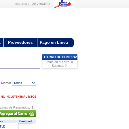
s
Proveedores
Pago en Línea
CARRO DE COMPRAS
Items en el carro: 0
Subtotal: 0
Marca:
ginas de Resultados:
1
rca
Cantidad
TLE