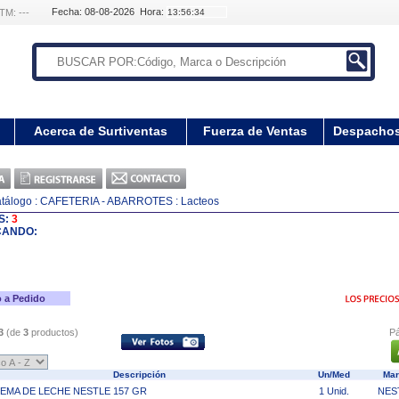
Fecha: 08-08-2026 Hora:
TM: ---
Acerca de Surtiventas
Fuerza de Ventas
Despacho
tálogo
: CAFETERIA - ABARROTES
: Lacteos
S:
3
CANDO:
 a Pedido
3
(de
3
productos)
Pá
Descripción
Un/Med
Ma
EMA DE LECHE NESTLE 157 GR
1 Unid.
NES