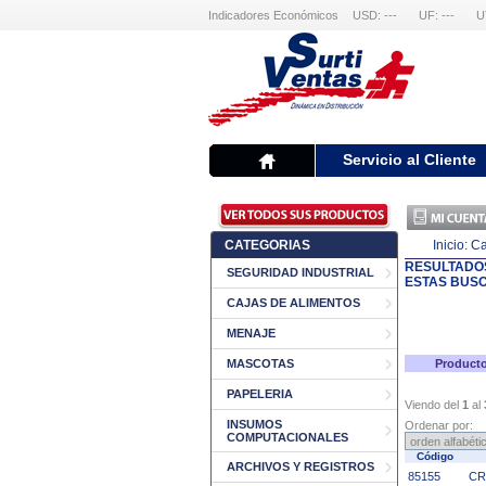
Indicadores Económicos
USD: ---
UF: ---
U
Servicio al Cliente
CATEGORIAS
Inicio:
Ca
RESULTADO
SEGURIDAD INDUSTRIAL
ESTAS BUS
CAJAS DE ALIMENTOS
MENAJE
MASCOTAS
Producto
PAPELERIA
Viendo del
1
al
INSUMOS
Ordenar por:
COMPUTACIONALES
Código
ARCHIVOS Y REGISTROS
85155
CR