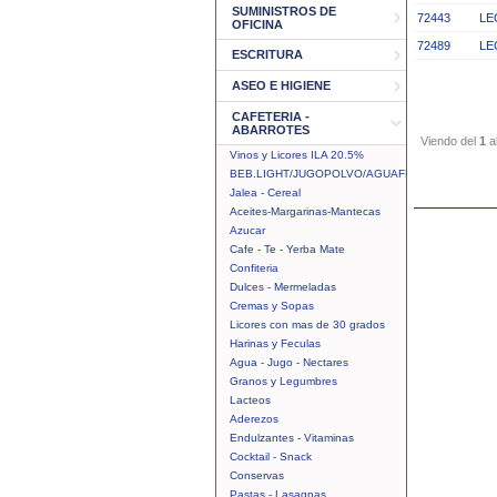
SUMINISTROS DE
72443
LE
OFICINA
72489
LE
ESCRITURA
ASEO E HIGIENE
CAFETERIA -
ABARROTES
Viendo del
1
a
Vinos y Licores ILA 20.5%
BEB.LIGHT/JUGOPOLVO/AGUAFRUTAL
Jalea - Cereal
Aceites-Margarinas-Mantecas
Azucar
Cafe - Te - Yerba Mate
Confiteria
Dulces - Mermeladas
Cremas y Sopas
Licores con mas de 30 grados
Harinas y Feculas
Agua - Jugo - Nectares
Granos y Legumbres
Lacteos
Aderezos
Endulzantes - Vitaminas
Cocktail - Snack
Conservas
Pastas - Lasagnas