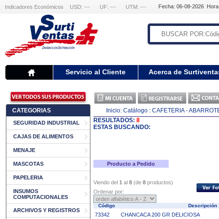
Fecha: 06-08-2026 Hora
Indicadores Económicos
USD: ---
UF: ---
UTM: ---
Servicio al Cliente
Acerca de Surtiventa
CATEGORIAS
Inicio:
Catálogo
: CAFETERIA - ABARROT
RESULTADOS:
8
SEGURIDAD INDUSTRIAL
ESTAS BUSCANDO:
CAJAS DE ALIMENTOS
MENAJE
MASCOTAS
Producto a Pedido
PAPELERIA
Viendo del
1
al
8
(de
8
productos)
INSUMOS
Ordenar por:
COMPUTACIONALES
Código
Descripció
ARCHIVOS Y REGISTROS
73342
CHANCACA 200 GR DELICIOSA