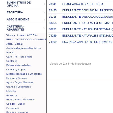
SUMINISTROS DE
73341
CHANCACA 400 GR DELICIOSA
OFICINA
72455
ENDULZANTE DAILY 180 ML TRADICI
ESCRITURA
91718
ENDULZANTE IANSA C.K ALULOSA SU
ASEO E HIGIENE
88255
ENDULZANTE NATURALIST STEVIA 10
CAFETERIA -
88251
ENDULZANTE NATURALIST STEVIA LIQ
ABARROTES
Vinos y Licores ILA 20.5%
74259
ENDULZANTE NATURALIST STEVIA LI
BEB.LIGHT/JUGOPOLVO/AGUAFRUTAL
74109
ESCENCIA VAINILLA 500 CC TRAVERS
Jalea - Cereal
Aceites-Margarinas-Mantecas
Azucar
Cafe - Te - Yerba Mate
Confiteria
Viendo del
1
al
8
(de
8
productos)
Dulces - Mermeladas
Cremas y Sopas
Licores con mas de 30 grados
Harinas y Feculas
Agua - Jugo - Nectares
Granos y Legumbres
Lacteos
Aderezos
Endulzantes - Vitaminas
Cocktail - Snack
Conservas
Pastas - Lasagnas