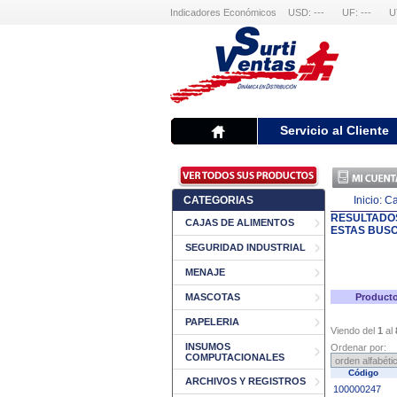
Indicadores Económicos
USD: ---
UF: ---
U
Servicio al Cliente
CATEGORIAS
Inicio:
Ca
RESULTADO
CAJAS DE ALIMENTOS
ESTAS BUS
SEGURIDAD INDUSTRIAL
MENAJE
MASCOTAS
Producto
PAPELERIA
Viendo del
1
al
INSUMOS
Ordenar por:
COMPUTACIONALES
Código
ARCHIVOS Y REGISTROS
100000247