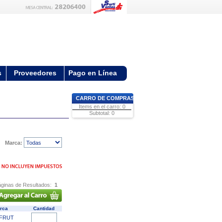
s
Proveedores
Pago en Línea
CARRO DE COMPRAS
Items en el carro: 0
Subtotal: 0
Marca:
ginas de Resultados:
1
rca
Cantidad
IFRUT