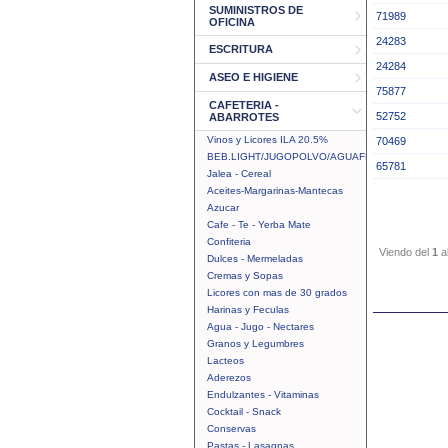
SUMINISTROS DE
71989
OFICINA
24283
ESCRITURA
24284
ASEO E HIGIENE
75877
CAFETERIA -
52752
ABARROTES
Vinos y Licores ILA 20.5%
70469
BEB.LIGHT/JUGOPOLVO/AGUAFRUTAL
65781
Jalea - Cereal
Aceites-Margarinas-Mantecas
Azucar
Cafe - Te - Yerba Mate
Confiteria
Viendo del
1
a
Dulces - Mermeladas
Cremas y Sopas
Licores con mas de 30 grados
Harinas y Feculas
Agua - Jugo - Nectares
Granos y Legumbres
Lacteos
Aderezos
Endulzantes - Vitaminas
Cocktail - Snack
Conservas
Pastas - Lasagnas