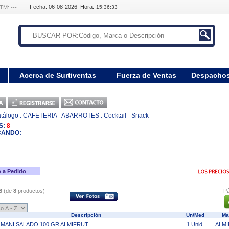
Fecha: 06-08-2026 Hora:
TM: ---
Acerca de Surtiventas
Fuerza de Ventas
Despacho
tálogo
: CAFETERIA - ABARROTES
: Cocktail - Snack
S:
8
CANDO:
 a Pedido
8
(de
8
productos)
Pá
Descripción
Un/Med
Ma
MANI SALADO 100 GR ALMIFRUT
1 Unid.
ALM