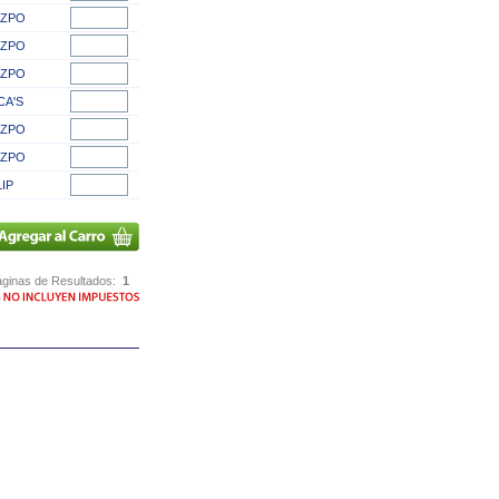
YZPO
YZPO
YZPO
CA'S
YZPO
YZPO
LIP
ginas de Resultados:
1