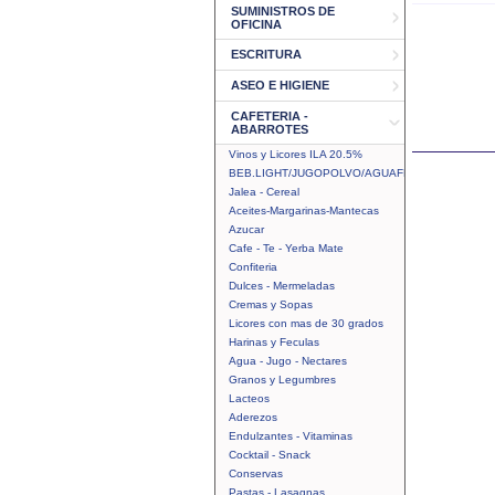
SUMINISTROS DE
OFICINA
ESCRITURA
ASEO E HIGIENE
CAFETERIA -
ABARROTES
Vinos y Licores ILA 20.5%
BEB.LIGHT/JUGOPOLVO/AGUAFRUTAL
Jalea - Cereal
Aceites-Margarinas-Mantecas
Azucar
Cafe - Te - Yerba Mate
Confiteria
Dulces - Mermeladas
Cremas y Sopas
Licores con mas de 30 grados
Harinas y Feculas
Agua - Jugo - Nectares
Granos y Legumbres
Lacteos
Aderezos
Endulzantes - Vitaminas
Cocktail - Snack
Conservas
Pastas - Lasagnas