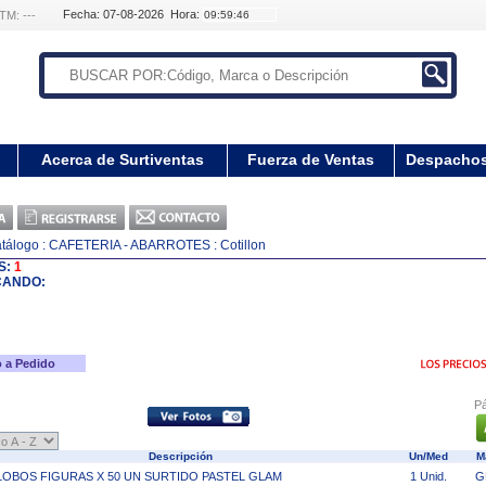
Fecha: 07-08-2026 Hora:
TM: ---
Acerca de Surtiventas
Fuerza de Ventas
Despacho
tálogo
: CAFETERIA - ABARROTES
: Cotillon
S:
1
CANDO:
 a Pedido
Pá
Descripción
Un/Med
M
OBOS FIGURAS X 50 UN SURTIDO PASTEL GLAM
1 Unid.
G