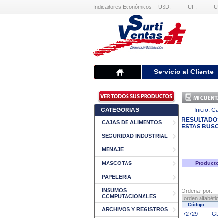
Indicadores Económicos
USD: ---
UF: ---
U
Servicio al Cliente
CATEGORIAS
Inicio:
Ca
RESULTADO
CAJAS DE ALIMENTOS
ESTAS BUS
SEGURIDAD INDUSTRIAL
MENAJE
MASCOTAS
Producto
PAPELERIA
INSUMOS
Ordenar por:
COMPUTACIONALES
Código
ARCHIVOS Y REGISTROS
72729
GL