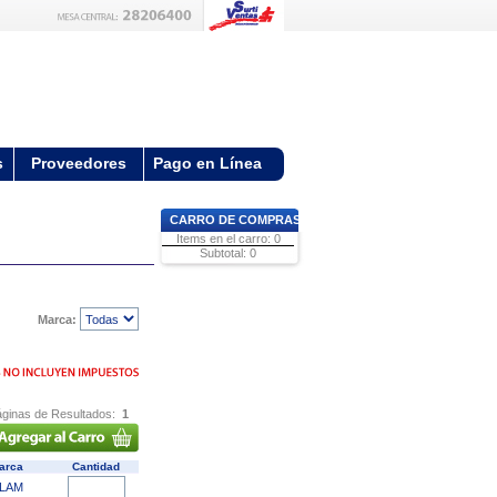
s
Proveedores
Pago en Línea
CARRO DE COMPRAS
Items en el carro: 0
Subtotal: 0
Marca:
ginas de Resultados:
1
arca
Cantidad
LAM