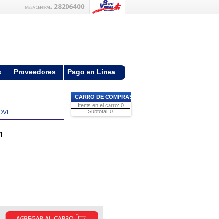
s
Proveedores
Pago en Línea
CARRO DE COMPRAS
Items en el carro: 0
Subtotal: 0
OVI
I