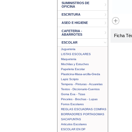
SUMINISTROS DE
OFICINA
ESCRITURA
ASEO E HIGIENE
CAFETERIA -
ABARROTES
Ficha Té
ESCOLAR
Jugueteria
LISTAS ESCOLARES
Maqueteria
Mochilas y Estuches
Papeleria Escolar
Plasticina-Masa-arcilla-Greda
Lapiz Scripto
Tempera - Pinturas - Acuarelas
Textos - Diccionario-Cuentos
Goma Eva - Tizas
Pinceles - Brochas - Lupas
Forros Escolares
REGLAS ESCUADRAS COMPAS
BORRADORES PORTAGOMAS
SACAPUNTAS
Articulos Escolares
ESCOLAR EN DP