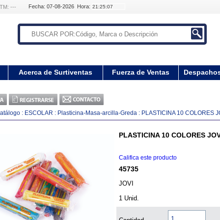
Fecha: 07-08-2026 Hora:
TM: ---
Acerca de Surtiventas
Fuerza de Ventas
Despacho
atálogo
:
ESCOLAR
:
Plasticina-Masa-arcilla-Greda
:
PLASTICINA 10 COLORES J
PLASTICINA 10 COLORES JOV
Califica este producto
45735
JOVI
1 Unid.