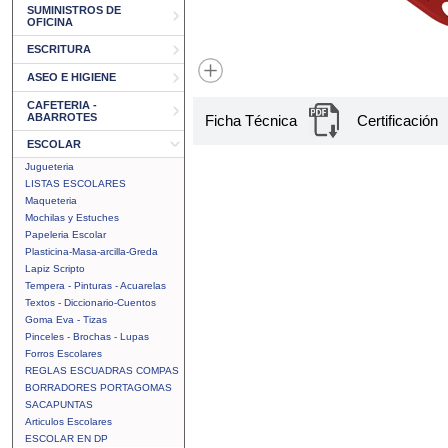
SUMINISTROS DE
OFICINA
ESCRITURA
ASEO E HIGIENE
CAFETERIA -
ABARROTES
Ficha Técnica
Certificación
ESCOLAR
Jugueteria
LISTAS ESCOLARES
Maqueteria
Mochilas y Estuches
Papeleria Escolar
Plasticina-Masa-arcilla-Greda
Lapiz Scripto
Tempera - Pinturas - Acuarelas
Textos - Diccionario-Cuentos
Goma Eva - Tizas
Pinceles - Brochas - Lupas
Forros Escolares
REGLAS ESCUADRAS COMPAS
BORRADORES PORTAGOMAS
SACAPUNTAS
Articulos Escolares
ESCOLAR EN DP