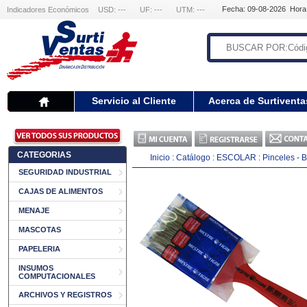
Fecha: 09-08-2026 Hora
Indicadores Económicos
USD: ---
UF: ---
UTM: ---
Servicio al Cliente
Acerca de Surtiventa
CATEGORIAS
Inicio
:
Catálogo
:
ESCOLAR
:
Pinceles - 
SEGURIDAD INDUSTRIAL
CAJAS DE ALIMENTOS
MENAJE
MASCOTAS
PAPELERIA
INSUMOS
COMPUTACIONALES
ARCHIVOS Y REGISTROS