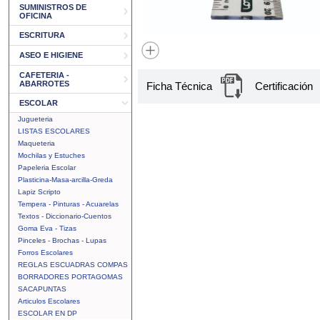
SUMINISTROS DE
OFICINA
ESCRITURA
ASEO E HIGIENE
CAFETERIA -
ABARROTES
Ficha Técnica
Certificación
ESCOLAR
Jugueteria
LISTAS ESCOLARES
Maqueteria
Mochilas y Estuches
Papeleria Escolar
Plasticina-Masa-arcilla-Greda
Lapiz Scripto
Tempera - Pinturas - Acuarelas
Textos - Diccionario-Cuentos
Goma Eva - Tizas
Pinceles - Brochas - Lupas
Forros Escolares
REGLAS ESCUADRAS COMPAS
BORRADORES PORTAGOMAS
SACAPUNTAS
Articulos Escolares
ESCOLAR EN DP