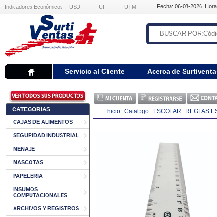
Fecha: 06-08-2026 Hora
Indicadores Económicos
USD: ---
UF: ---
UTM: ---
Servicio al Cliente
Acerca de Surtiventa
CATEGORIAS
Inicio
:
Catálogo
:
ESCOLAR
:
REGLAS E
CAJAS DE ALIMENTOS
SEGURIDAD INDUSTRIAL
MENAJE
MASCOTAS
PAPELERIA
INSUMOS
COMPUTACIONALES
ARCHIVOS Y REGISTROS