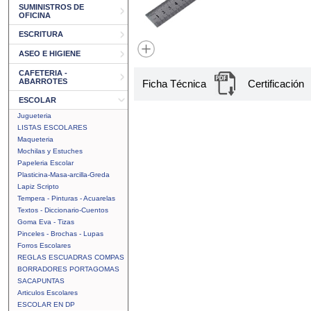
SUMINISTROS DE
OFICINA
ESCRITURA
ASEO E HIGIENE
CAFETERIA -
ABARROTES
Ficha Técnica
Certificación
ESCOLAR
Jugueteria
LISTAS ESCOLARES
Maqueteria
Mochilas y Estuches
Papeleria Escolar
Plasticina-Masa-arcilla-Greda
Lapiz Scripto
Tempera - Pinturas - Acuarelas
Textos - Diccionario-Cuentos
Goma Eva - Tizas
Pinceles - Brochas - Lupas
Forros Escolares
REGLAS ESCUADRAS COMPAS
BORRADORES PORTAGOMAS
SACAPUNTAS
Articulos Escolares
ESCOLAR EN DP