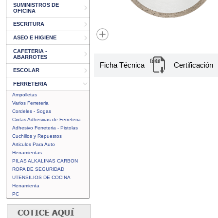
SUMINISTROS DE
OFICINA
ESCRITURA
ASEO E HIGIENE
CAFETERIA -
ABARROTES
Ficha Técnica
Certificación
ESCOLAR
FERRETERIA
Ampolletas
Varios Ferreteria
Cordeles - Sogas
Cintas Adhesivas de Ferreteria
Adhesivo Ferreteria - Pistolas
Cuchillos y Repuestos
Articulos Para Auto
Herramientas
PILAS ALKALINAS CARBON
ROPA DE SEGURIDAD
UTENSILIOS DE COCINA
Herramienta
PC