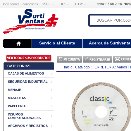
Fecha: 07-08-2026 Hora
Indicadores Económicos
USD: ---
UF: ---
UTM: ---
Servicio al Cliente
Acerca de Surtiventa
CATEGORIAS
Inicio
:
Catálogo
:
FERRETERIA
:
Varios Fe
CAJAS DE ALIMENTOS
SEGURIDAD INDUSTRIAL
MENAJE
MASCOTAS
PAPELERIA
INSUMOS
COMPUTACIONALES
ARCHIVOS Y REGISTROS