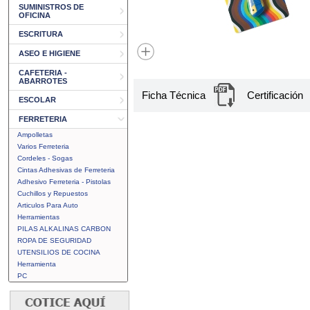
SUMINISTROS DE
OFICINA
ESCRITURA
ASEO E HIGIENE
CAFETERIA -
ABARROTES
Ficha Técnica
Certificación
ESCOLAR
FERRETERIA
Ampolletas
Varios Ferreteria
Cordeles - Sogas
Cintas Adhesivas de Ferreteria
Adhesivo Ferreteria - Pistolas
Cuchillos y Repuestos
Articulos Para Auto
Herramientas
PILAS ALKALINAS CARBON
ROPA DE SEGURIDAD
UTENSILIOS DE COCINA
Herramienta
PC