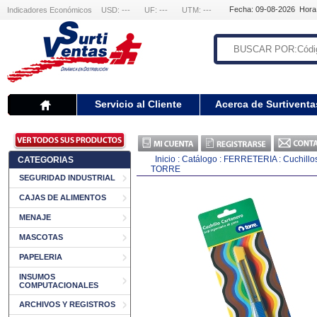
Fecha: 09-08-2026 Hora
Indicadores Económicos
USD: ---
UF: ---
UTM: ---
Servicio al Cliente
Acerca de Surtiventa
Inicio
:
Catálogo
:
FERRETERIA
:
Cuchillo
CATEGORIAS
TORRE
SEGURIDAD INDUSTRIAL
CAJAS DE ALIMENTOS
MENAJE
MASCOTAS
PAPELERIA
INSUMOS
COMPUTACIONALES
ARCHIVOS Y REGISTROS