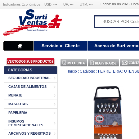
Fecha: 08-08-2026 Hora
Indicadores Económicos
USD: ---
UF: ---
UTM: ---
Servicio al Cliente
Acerca de Surtiventa
CATEGORIAS
Inicio
:
Catálogo
:
FERRETERIA
:
UTENSI
SEGURIDAD INDUSTRIAL
CAJAS DE ALIMENTOS
MENAJE
MASCOTAS
PAPELERIA
INSUMOS
COMPUTACIONALES
ARCHIVOS Y REGISTROS