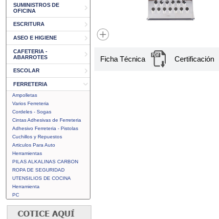
SUMINISTROS DE
OFICINA
ESCRITURA
ASEO E HIGIENE
CAFETERIA -
ABARROTES
Ficha Técnica
Certificación
ESCOLAR
FERRETERIA
Ampolletas
Varios Ferreteria
Cordeles - Sogas
Cintas Adhesivas de Ferreteria
Adhesivo Ferreteria - Pistolas
Cuchillos y Repuestos
Articulos Para Auto
Herramientas
PILAS ALKALINAS CARBON
ROPA DE SEGURIDAD
UTENSILIOS DE COCINA
Herramienta
PC