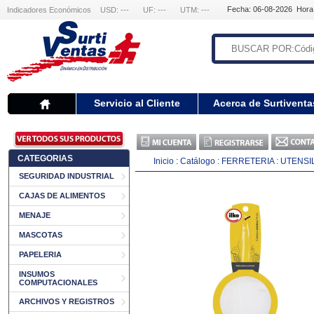
Fecha: 06-08-2026 Hora
Indicadores Económicos
USD: ---
UF: ---
UTM: ---
Servicio al Cliente
Acerca de Surtiventa
CATEGORIAS
Inicio
:
Catálogo
:
FERRETERIA
:
UTENSI
SEGURIDAD INDUSTRIAL
CAJAS DE ALIMENTOS
MENAJE
MASCOTAS
PAPELERIA
INSUMOS
COMPUTACIONALES
ARCHIVOS Y REGISTROS