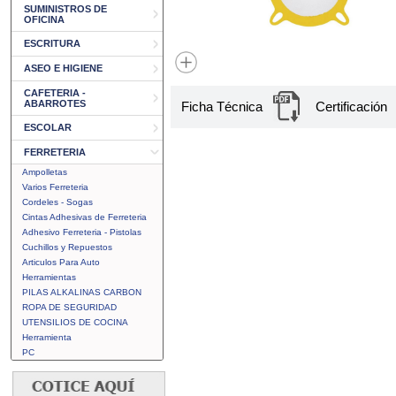
SUMINISTROS DE
OFICINA
ESCRITURA
ASEO E HIGIENE
CAFETERIA -
ABARROTES
Ficha Técnica
Certificación
ESCOLAR
FERRETERIA
Ampolletas
Varios Ferreteria
Cordeles - Sogas
Cintas Adhesivas de Ferreteria
Adhesivo Ferreteria - Pistolas
Cuchillos y Repuestos
Articulos Para Auto
Herramientas
PILAS ALKALINAS CARBON
ROPA DE SEGURIDAD
UTENSILIOS DE COCINA
Herramienta
PC