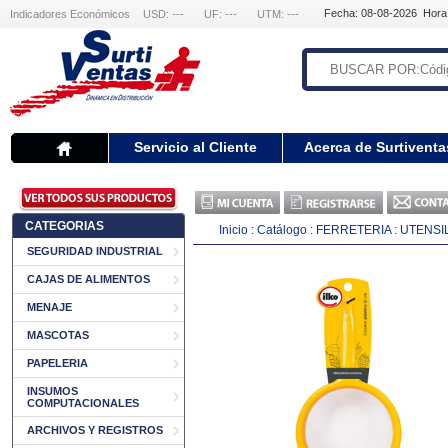
Fecha: 08-08-2026 Hora
Indicadores Económicos
USD: ---
UF: ---
UTM: ---
Servicio al Cliente
Acerca de Surtiventa
CATEGORIAS
Inicio
:
Catálogo
:
FERRETERIA
:
UTENSI
SEGURIDAD INDUSTRIAL
CAJAS DE ALIMENTOS
MENAJE
MASCOTAS
PAPELERIA
INSUMOS
COMPUTACIONALES
ARCHIVOS Y REGISTROS