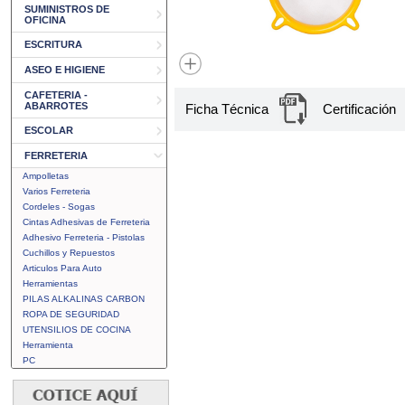
SUMINISTROS DE
OFICINA
ESCRITURA
ASEO E HIGIENE
CAFETERIA -
ABARROTES
Ficha Técnica
Certificación
ESCOLAR
FERRETERIA
Ampolletas
Varios Ferreteria
Cordeles - Sogas
Cintas Adhesivas de Ferreteria
Adhesivo Ferreteria - Pistolas
Cuchillos y Repuestos
Articulos Para Auto
Herramientas
PILAS ALKALINAS CARBON
ROPA DE SEGURIDAD
UTENSILIOS DE COCINA
Herramienta
PC