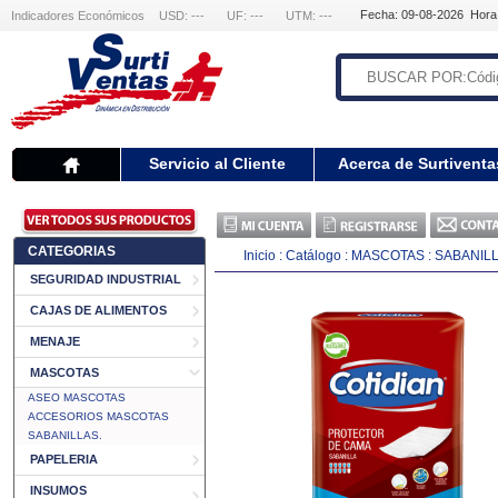
Fecha: 09-08-2026 Hora
Indicadores Económicos
USD: ---
UF: ---
UTM: ---
Servicio al Cliente
Acerca de Surtiventa
CATEGORIAS
Inicio
:
Catálogo
:
MASCOTAS
:
SABANILL
SEGURIDAD INDUSTRIAL
CAJAS DE ALIMENTOS
MENAJE
MASCOTAS
ASEO MASCOTAS
ACCESORIOS MASCOTAS
SABANILLAS.
PAPELERIA
INSUMOS