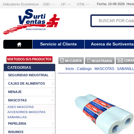
Fecha: 10-08-2026 Hora
Indicadores Económicos
USD: ---
UF: ---
UTM: ---
Servicio al Cliente
Acerca de Surtiventa
CATEGORIAS
Inicio
:
Catálogo
:
MASCOTAS
:
SABANILL
SEGURIDAD INDUSTRIAL
CAJAS DE ALIMENTOS
MENAJE
MASCOTAS
ASEO MASCOTAS
ACCESORIOS MASCOTAS
SABANILLAS.
PAPELERIA
INSUMOS