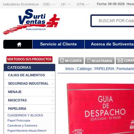
Fecha: 08-08-2026 Hora
Indicadores Económicos
USD: ---
UF: ---
UTM: ---
Servicio al Cliente
Acerca de Surtiventa
CATEGORIAS
Inicio
:
Catálogo
:
PAPELERIA
:
Formulari
CAJAS DE ALIMENTOS
SEGURIDAD INDUSTRIAL
MENAJE
MASCOTAS
PAPELERIA
CUADERNOS Y BLOCKS
Papel Fotocopia
Cartulinas y Cartones
Papel Aluminio-Alusa-Strech