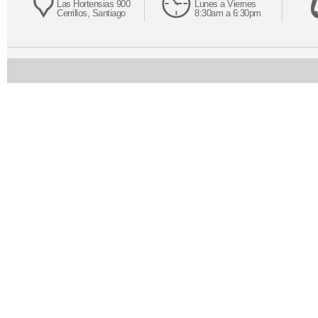
Las Hortensias 900
Lunes a Viernes
Cerrillos, Santiago
8:30am a 6:30pm