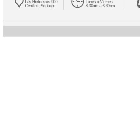
Las Hortensias 900
Lunes a Viernes
Cerrillos, Santiago
8:30am a 6:30pm