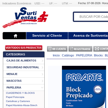
Fecha: 07-08-2026 Hora
Indicadores Económicos
USD: ---
UF: ---
UTM: ---
Servicio al Cliente
Acerca de Surtiventa
CATEGORIAS
Inicio
:
Catálogo
:
PAPELERIA
:
Blocks
:
B
CAJAS DE ALIMENTOS
SEGURIDAD INDUSTRIAL
MENAJE
MASCOTAS
PAPELERIA
CUADERNOS Y BLOCKS
Papel Fotocopia
Cartulinas y Cartones
Papel Aluminio-Alusa-Strech