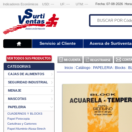
Fecha: 07-08-2026 Hora
Indicadores Económicos
USD: ---
UF: ---
UTM: ---
Servicio al Cliente
Acerca de Surtiventa
CATEGORIAS
Inicio
:
Catálogo
:
PAPELERIA
:
Blocks
:
B
CAJAS DE ALIMENTOS
SEGURIDAD INDUSTRIAL
MENAJE
MASCOTAS
PAPELERIA
CUADERNOS Y BLOCKS
Papel Fotocopia
Cartulinas y Cartones
Papel Aluminio-Alusa-Strech