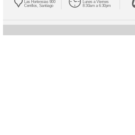
Las Hortensias 900
Lunes a Viernes
Cerrillos, Santiago
8:30am a 6:30pm