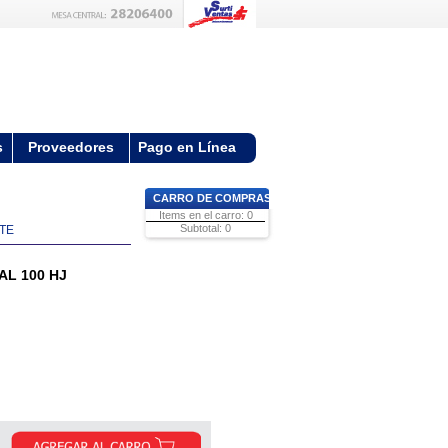
s
Proveedores
Pago en Línea
CARRO DE COMPRAS
Items en el carro: 0
Subtotal: 0
RTE
AL 100 HJ