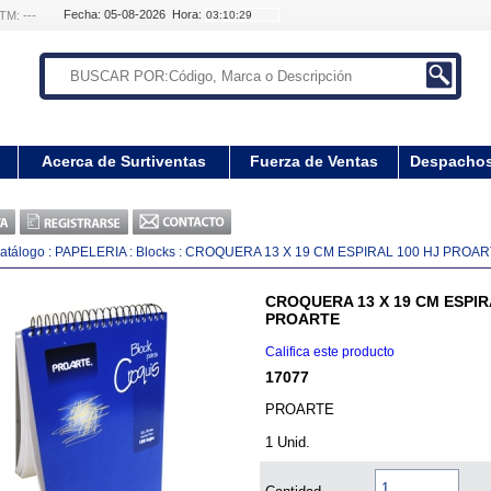
Fecha: 05-08-2026 Hora:
TM: ---
Acerca de Surtiventas
Fuerza de Ventas
Despacho
atálogo
:
PAPELERIA
:
Blocks
:
CROQUERA 13 X 19 CM ESPIRAL 100 HJ PROA
CROQUERA 13 X 19 CM ESPIR
PROARTE
Califica este producto
17077
PROARTE
1 Unid.